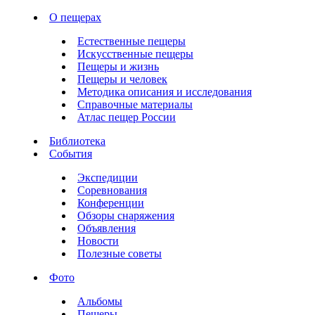
О пещерах
Естественные пещеры
Искусственные пещеры
Пещеры и жизнь
Пещеры и человек
Методика описания и исследования
Справочные материалы
Атлас пещер России
Библиотека
События
Экспедиции
Соревнования
Конференции
Обзоры снаряжения
Объявления
Новости
Полезные советы
Фото
Альбомы
Пещеры