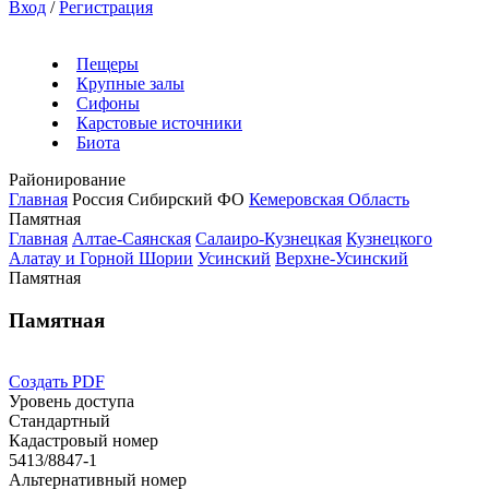
Вход
/
Регистрация
Пещеры
Крупные залы
Сифоны
Карстовые источники
Биота
Районирование
Главная
Россия
Сибирский ФО
Кемеровская Область
Памятная
Главная
Алтае-Саянская
Салаиро-Кузнецкая
Кузнецкого
Алатау и Горной Шории
Усинский
Верхне-Усинский
Памятная
Памятная
Создать PDF
Уровень доступа
Стандартный
Кадастровый номер
5413/8847-1
Альтернативный номер