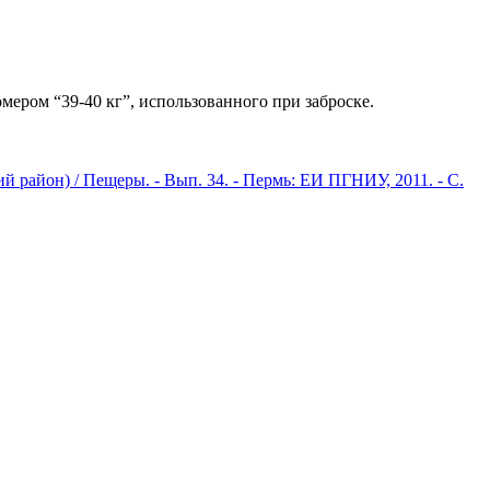
мером “39-40 кг”, использованного при заброске.
 район) / Пещеры. - Вып. 34. - Пермь: ЕИ ПГНИУ, 2011. - С.