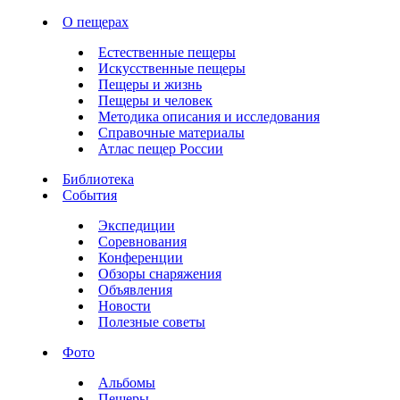
О пещерах
Естественные пещеры
Искусственные пещеры
Пещеры и жизнь
Пещеры и человек
Методика описания и исследования
Справочные материалы
Атлас пещер России
Библиотека
События
Экспедиции
Соревнования
Конференции
Обзоры снаряжения
Объявления
Новости
Полезные советы
Фото
Альбомы
Пещеры