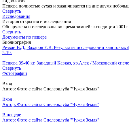
Гидрология
Пещера полностью сухая и заканчивается на дне двумя небол
Свернуть
Исследования
История открытия и исследования
Обнаружена и исследована во время зимней экспедиции 2001г. к
Свернуть
Документы по пещере
Библиография
Резван В.Д., Захаров Е.В. Результаты исследований карстовых 
5-19.
Пещера 39-40 кг, Западный Кавказ, хр.Алек / Московский спеле
Свернуть
Фотографии
Вход
Автор: Фото с сайта Спелеоклуба "Чужая Земля"
Вход
Автор: Фото с сайта Спелеоклуба "Чужая Земля"
В пещере
Автор: Фото с сайта Спелеоклуба "Чужая Земля"