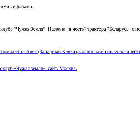
ьшими сифонами.
луба “Чужая Земля”. Названа "в честь" трактора "Беларусь" с но
форм хребта Алек (Западный Кавказ, Сочинский спелеологический
оклуб «Чужая земля»: сайт. Москва.