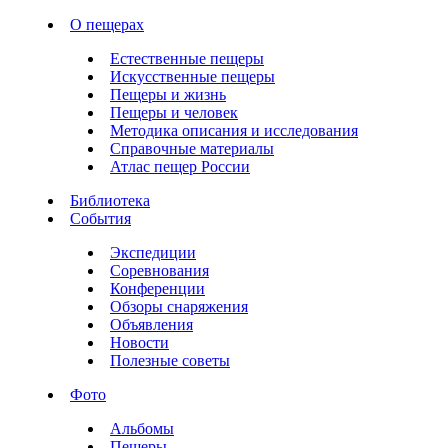
О пещерах
Естественные пещеры
Искусственные пещеры
Пещеры и жизнь
Пещеры и человек
Методика описания и исследования
Справочные материалы
Атлас пещер России
Библиотека
События
Экспедиции
Соревнования
Конференции
Обзоры снаряжения
Объявления
Новости
Полезные советы
Фото
Альбомы
Пещеры