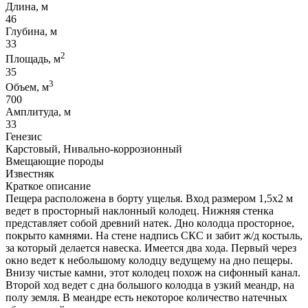
Длина, м
46
Глубина, м
33
2
Площадь, м
35
3
Объем, м
700
Амплитуда, м
33
Генезис
Карстовый, Нивально-коррозионный
Вмещающие породы
Известняк
Краткое описание
Пещера расположена в борту ущелья. Вход размером 1,5х2 м
ведет в просторный наклонный колодец. Нижняя стенка
представляет собой древний натек. Дно колодца просторное,
покрыто камнями. На стене надпись СКС и забит ж/д костыль,
за который делается навеска. Имеется два хода. Первый через
окно ведет к небольшому колодцу ведущему на дно пещеры.
Внизу чистые камни, этот колодец похож на сифонный канал.
Второй ход ведет с дна большого колодца в узкий меандр, на
полу земля. В меандре есть некоторое количество натечных