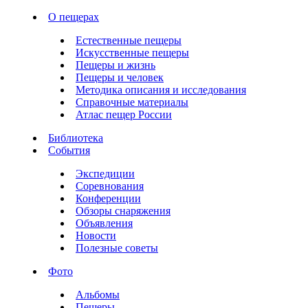
О пещерах
Естественные пещеры
Искусственные пещеры
Пещеры и жизнь
Пещеры и человек
Методика описания и исследования
Справочные материалы
Атлас пещер России
Библиотека
События
Экспедиции
Соревнования
Конференции
Обзоры снаряжения
Объявления
Новости
Полезные советы
Фото
Альбомы
Пещеры