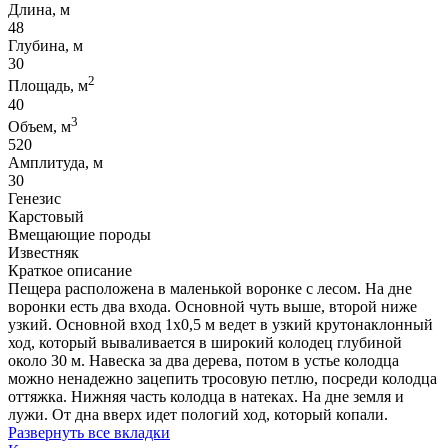
Длина, м
48
Глубина, м
30
2
Площадь, м
40
3
Объем, м
520
Амплитуда, м
30
Генезис
Карстовый
Вмещающие породы
Известняк
Краткое описание
Пещера расположена в маленькой воронке с лесом. На дне
воронки есть два входа. Основной чуть выше, второй ниже
узкий. Основной вход 1х0,5 м ведет в узкий крутонаклонный
ход, который вываливается в широкий колодец глубиной
около 30 м. Навеска за два дерева, потом в устье колодца
можно ненадежно зацепить тросовую петлю, посреди колодца
оттяжка. Нижняя часть колодца в натеках. На дне земля и
лужи. От дна вверх идет пологий ход, который копали.
Развернуть все вкладки