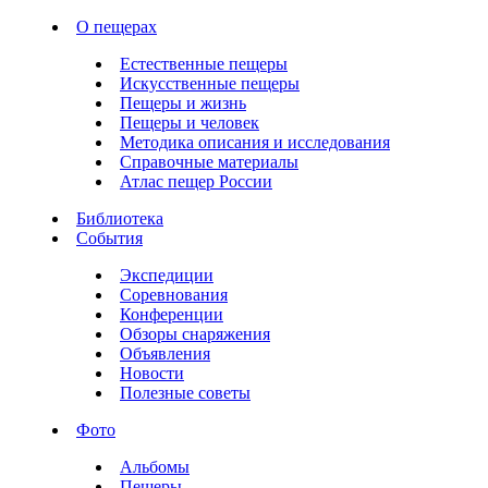
О пещерах
Естественные пещеры
Искусственные пещеры
Пещеры и жизнь
Пещеры и человек
Методика описания и исследования
Справочные материалы
Атлас пещер России
Библиотека
События
Экспедиции
Соревнования
Конференции
Обзоры снаряжения
Объявления
Новости
Полезные советы
Фото
Альбомы
Пещеры