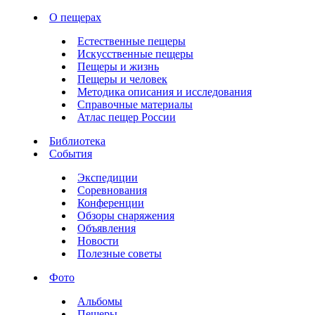
О пещерах
Естественные пещеры
Искусственные пещеры
Пещеры и жизнь
Пещеры и человек
Методика описания и исследования
Справочные материалы
Атлас пещер России
Библиотека
События
Экспедиции
Соревнования
Конференции
Обзоры снаряжения
Объявления
Новости
Полезные советы
Фото
Альбомы
Пещеры