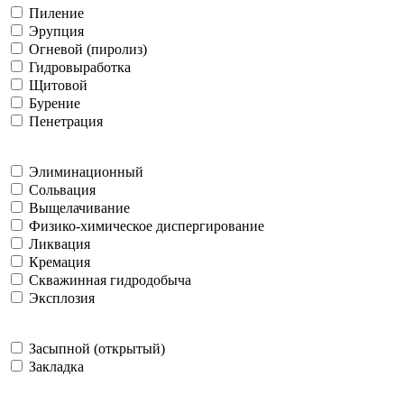
Пиление
Эрупция
Огневой (пиролиз)
Гидровыработка
Щитовой
Бурение
Пенетрация
Элиминационный
Сольвация
Выщелачивание
Физико-химическое диспергирование
Ликвация
Кремация
Скважинная гидродобыча
Эксплозия
Засыпной (открытый)
Закладка