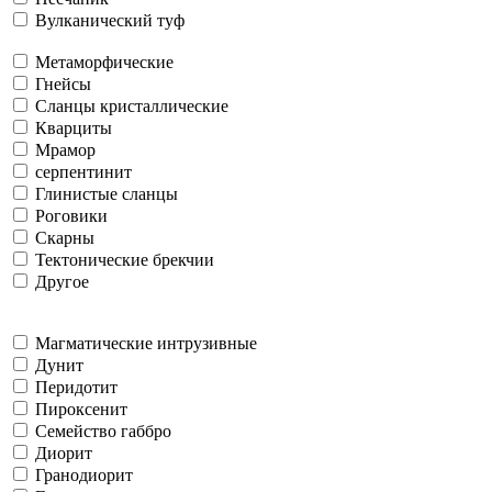
Вулканический туф
Метаморфические
Гнейсы
Сланцы кристаллические
Кварциты
Мрамор
серпентинит
Глинистые сланцы
Роговики
Скарны
Тектонические брекчии
Другое
Магматические интрузивные
Дунит
Перидотит
Пироксенит
Семейство габбро
Диорит
Гранодиорит