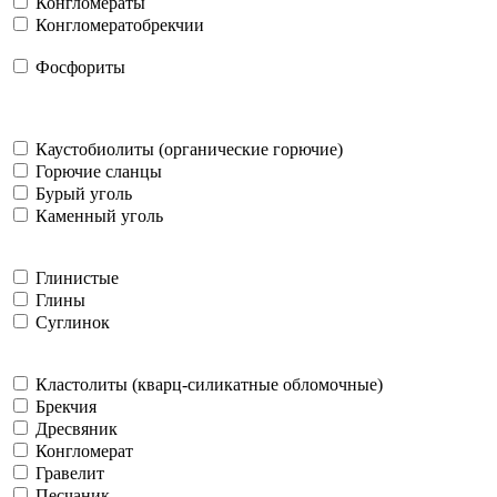
Конгломераты
Конгломератобрекчии
Фосфориты
Каустобиолиты (органические горючие)
Горючие сланцы
Бурый уголь
Каменный уголь
Глинистые
Глины
Суглинок
Кластолиты (кварц-силикатные обломочные)
Брекчия
Дресвяник
Конгломерат
Гравелит
Песчаник