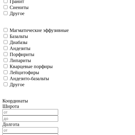
Гранит
Сиениты
Другое
Магматические эффузивные
Базальты
Диабазы
Андезиты
Порфириты
Липариты
Кварцевые порфиры
Лейцитофиры
Андезито-базальты
Другое
Координаты
Широта
Долгота