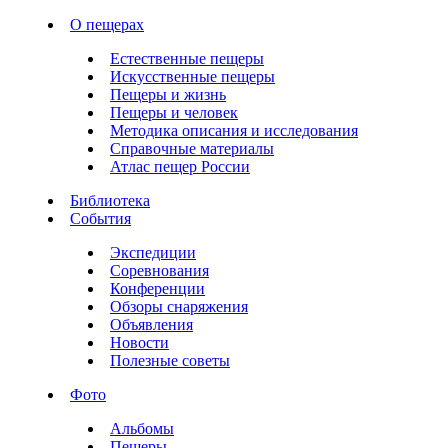
О пещерах
Естественные пещеры
Искусственные пещеры
Пещеры и жизнь
Пещеры и человек
Методика описания и исследования
Справочные материалы
Атлас пещер России
Библиотека
События
Экспедиции
Соревнования
Конференции
Обзоры снаряжения
Объявления
Новости
Полезные советы
Фото
Альбомы
Пещеры