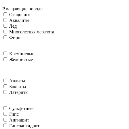
Вмещающие породы
Осадочные
Аквалиты
Лед
Многолетняя мерзлота
Фирн
Кремниевые
Железистые
Аллиты
Бокситы
Латериты
Сульфатные
Гипс
Ангидрит
Гипсоангидрит