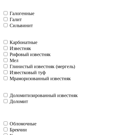
Галогенные
Галит
Сильвинит
Карбонатные
Известняк
Рифовый известняк
Мел
Глинистый известняк (мергель)
Известковый туф
Мраморизованный известняк
Доломитизированный известняк
Доломит
Обломочные
Брекчии