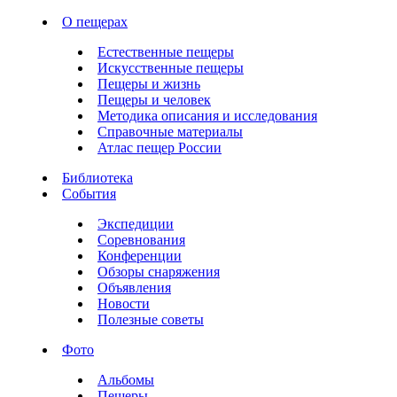
О пещерах
Естественные пещеры
Искусственные пещеры
Пещеры и жизнь
Пещеры и человек
Методика описания и исследования
Справочные материалы
Атлас пещер России
Библиотека
События
Экспедиции
Соревнования
Конференции
Обзоры снаряжения
Объявления
Новости
Полезные советы
Фото
Альбомы
Пещеры