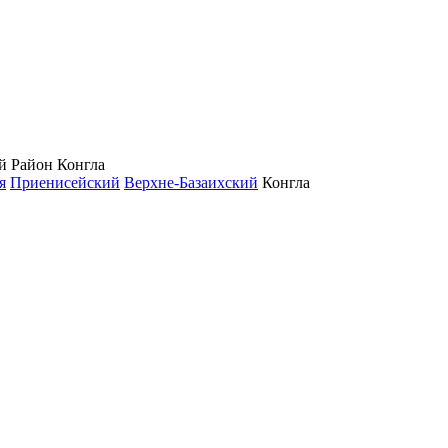
ий Район
Конгла
я
Приенисейский
Верхне-Базаихский
Конгла