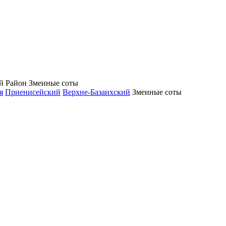
ий Район
Змеиные соты
я
Приенисейский
Верхне-Базаихский
Змеиные соты