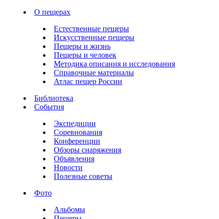
О пещерах
Естественные пещеры
Искусственные пещеры
Пещеры и жизнь
Пещеры и человек
Методика описания и исследования
Справочные материалы
Атлас пещер России
Библиотека
События
Экспедиции
Соревнования
Конференции
Обзоры снаряжения
Объявления
Новости
Полезные советы
Фото
Альбомы
Пещеры