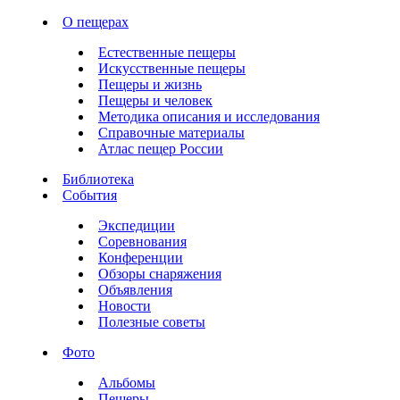
О пещерах
Естественные пещеры
Искусственные пещеры
Пещеры и жизнь
Пещеры и человек
Методика описания и исследования
Справочные материалы
Атлас пещер России
Библиотека
События
Экспедиции
Соревнования
Конференции
Обзоры снаряжения
Объявления
Новости
Полезные советы
Фото
Альбомы
Пещеры