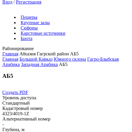
Вход
/
Регистрация
Пещеры
Крупные залы
Сифоны
Карстовые источники
Биота
Районирование
Главная
Абхазия
Гагрский район
АБ5
Главная
Большой Кавказ
Южного склона
Гагро-Бзыбская
Арабика
Западная Арабика
АБ5
АБ5
Создать PDF
Уровень доступа
Стандартный
Кадастровый номер
4323/4019-1Z
Альтернативный номер
-
Глубина, м