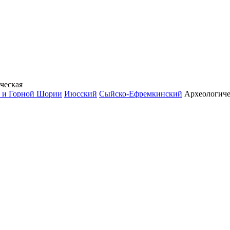
ческая
у и Горной Шории
Июсский
Сыйско-Ефремкинский
Археологиче