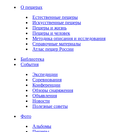
О пещерах
Естественные пещеры
Искусственные пещеры
Пещеры и жизнь
Пещеры и человек
Методика описания и исследования
Справочные материалы
Атлас пещер России
Библиотека
События
Экспедиции
Соревнования
Конференции
Обзоры снаряжения
Объявления
Новости
Полезные советы
Фото
Альбомы
Пещеры