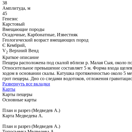
38
Амплитуда, м
45
Генезис
Карстовый
Вмещающие породы
Осадочные, Карбонатные, Известняк
Геологический возраст вмещающих пород
Є Кембрий,
V
Верхний Венд
2
Краткое описание
Пещера расположена под скалой вблизи р. Малая Сыя, около п
Относительное превышение составляет 5 м. Форма входа щелеви
ходом в основании скалы. Катушка протяженностью около 5 ме
грот пещеры. Дно со следами водотоков, отложения гравитаци
Развернуть все вкладки
Карты
Карты пещеры
Основные карты
План и разрез (Медведев А.)
Карта Медведева А.
План и разрез (Медведев А.)
Топосъемка Медведева А.