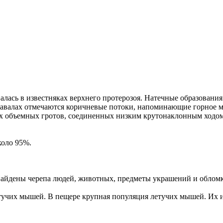
ась в известняках верхнего протерозоя. Натечные образования
 завалах отмечаются коричневые потоки, напоминающие горное м
ух объемных гротов, соединенных низким крутонаклонным ходом.
коло 95%.
 Найдены черепа людей, животных, предметы украшений и облом
тучих мышей. В пещере крупная популяция летучих мышей. Их и