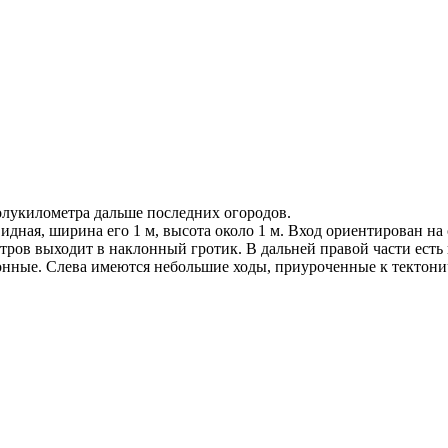
олукилометра дальше последних огородов.
дная, ширина его 1 м, высота около 1 м. Вход ориентирован на
тров выходит в наклонный гротик. В дальней правой части есть
онные. Слева имеются небольшие ходы, приуроченные к тектони