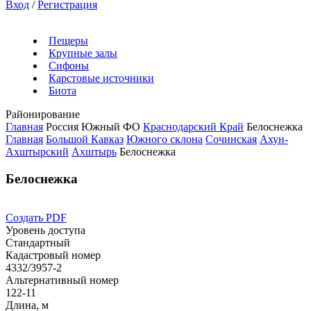
Вход
/
Регистрация
Пещеры
Крупные залы
Сифоны
Карстовые источники
Биота
Районирование
Главная
Россия
Южный ФО
Краснодарский Край
Белоснежка
Главная
Большой Кавказ
Южного склона
Сочинская
Ахун-
Ахштырский
Ахштырь
Белоснежка
Белоснежка
Создать PDF
Уровень доступа
Стандартный
Кадастровый номер
4332/3957-2
Альтернативный номер
122-11
Длина, м