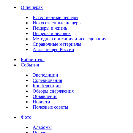
О пещерах
Естественные пещеры
Искусственные пещеры
Пещеры и жизнь
Пещеры и человек
Методика описания и исследования
Справочные материалы
Атлас пещер России
Библиотека
События
Экспедиции
Соревнования
Конференции
Обзоры снаряжения
Объявления
Новости
Полезные советы
Фото
Альбомы
Пещеры