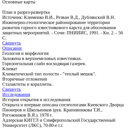
Основные карты
План и разрез-развертка
Источник: Клименко В.И., Резван В.Д., Дублянский В.Н.
Инженерно-геологическое районирование территории
развития горного известнякового карста для обоснования
защитных мероприятий. - Сочи: ПНИИИС, 1991. - Кн. 2. - 56
С.
Свернуть
Описание
Геология и морфология
Заложена в верхнемеловых известняках.
Горизонтальная слабо восходящая галерея.
Климат
Климатический тип полости - "теплый мешок".
Вторичные отложения
Сталактиты и кораллиты.
Свернуть
Исследования
История открытия и исследования
Открыта и впервые описана спелеологами Киевского Дворца
Пионеров и Школьников (рук. Крапивникова Т.И.,
Рогожников В.Я.). 1978 г.
Адлерская КИГГЛ и Симферопольский Государственный
Университет (ЛКС), 70-80-е г.г.