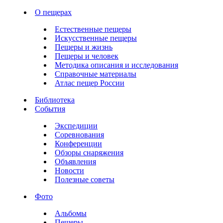
О пещерах
Естественные пещеры
Искусственные пещеры
Пещеры и жизнь
Пещеры и человек
Методика описания и исследования
Справочные материалы
Атлас пещер России
Библиотека
События
Экспедиции
Соревнования
Конференции
Обзоры снаряжения
Объявления
Новости
Полезные советы
Фото
Альбомы
Пещеры