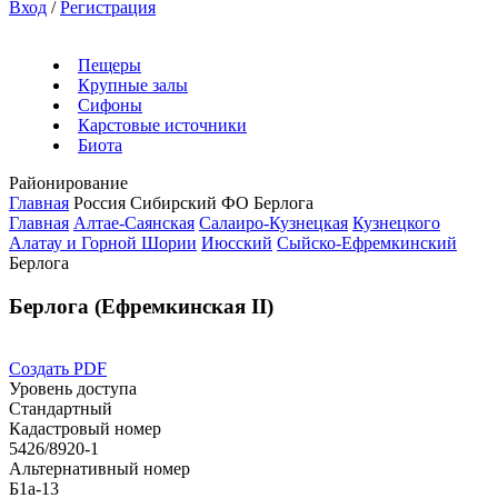
Вход
/
Регистрация
Пещеры
Крупные залы
Сифоны
Карстовые источники
Биота
Районирование
Главная
Россия
Сибирский ФО
Берлога
Главная
Алтае-Саянская
Салаиро-Кузнецкая
Кузнецкого
Алатау и Горной Шории
Июсский
Сыйско-Ефремкинский
Берлога
Берлога (Ефремкинская II)
Создать PDF
Уровень доступа
Стандартный
Кадастровый номер
5426/8920-1
Альтернативный номер
Б1а-13