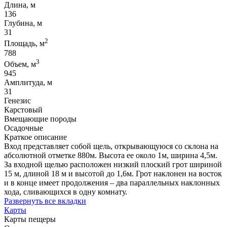
Длина, м
136
Глубина, м
31
2
Площадь, м
788
3
Объем, м
945
Амплитуда, м
31
Генезис
Карстовый
Вмещающие породы
Осадочные
Краткое описание
Вход представляет собой щель, открывающуюся со склона на
абсолютной отметке 880м. Высота ее около 1м, ширина 4,5м.
За входной щелью расположен низкий плоский грот шириной
15 м, длиной 18 м и высотой до 1,6м. Грот наклонен на восток
и в конце имеет продолжения – два параллельных наклонных
хода, сливающихся в одну комнату.
Развернуть все вкладки
Карты
Карты пещеры