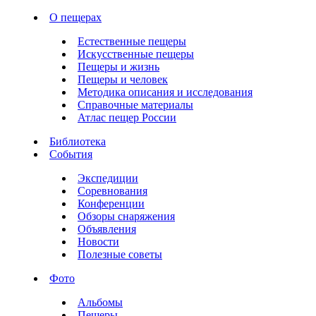
О пещерах
Естественные пещеры
Искусственные пещеры
Пещеры и жизнь
Пещеры и человек
Методика описания и исследования
Справочные материалы
Атлас пещер России
Библиотека
События
Экспедиции
Соревнования
Конференции
Обзоры снаряжения
Объявления
Новости
Полезные советы
Фото
Альбомы
Пещеры