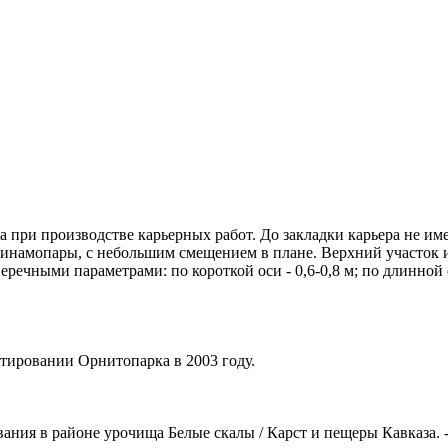
а при производстве карьерных работ. До закладки карьера не и
динамопары, с небольшим смещением в плане. Верхний участок 
ечными параметрами: по короткой оси - 0,6-0,8 м; по длинной о
тировании Орнитопарка в 2003 году.
ия в районе урочища Белые скалы / Карст и пещеры Кавказа. - С