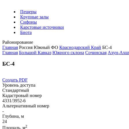
Пещеры
Крупные залы
Сифоны
Карстовые источники
Биота
Районирование
Главная
Россия
Южный ФО
Краснодарский Край
БС-4
Главная
Большой Кавказ
Южного склона
Сочинская
Ахун-Ахш
БС-4
Создать PDF
Уровень доступа
Стандартный
Кадастровый номер
4331/3952-6
Альтернативный номер
-
Глубина, м
24
2
Площадь, м