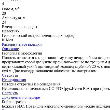
4
3
Объем, м
20
Амплитуда, м
24
Вмещающие породы
Известняк
Геологический возраст вмещающих пород
K Мел
Развернуть все вкладки
Описание
Геология и морфология
Полость относится к коррозионному типу пещер и была вскрыт
представляет собой две узкие щели, заложенные по трещинам 
вертикальный узкий щелевидный колодец глубиной 20 м, с попер
куб.м. Дно колодца заполнено обломочным материалом.
Свернуть
Исследования
История открытия и исследования
Исследована спелеологами СО РГО (рук.Исаев В.А.) при проек
Свернуть
Документы по пещере
Библиография
Божкова И.С. Новейшие карстолого-спелеологические исследован