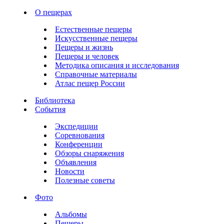
О пещерах
Естественные пещеры
Искусственные пещеры
Пещеры и жизнь
Пещеры и человек
Методика описания и исследования
Справочные материалы
Атлас пещер России
Библиотека
События
Экспедиции
Соревнования
Конференции
Обзоры снаряжения
Объявления
Новости
Полезные советы
Фото
Альбомы
Пещеры