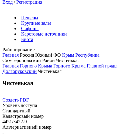
Вход
/
Регистрация
Пещеры
Крупные залы
Сифоны
Карстовые источники
Биота
Районирование
Главная
Россия
Южный ФО
Крым Республика
Симферопольский Район
Чистенькая
Главная
Горного Крыма
Горного Крыма
Главной гряды
Долгоруковский
Чистенькая
Чистенькая
Создать PDF
Уровень доступа
Стандартный
Кадастровый номер
4451/3422-9
Альтернативный номер
-