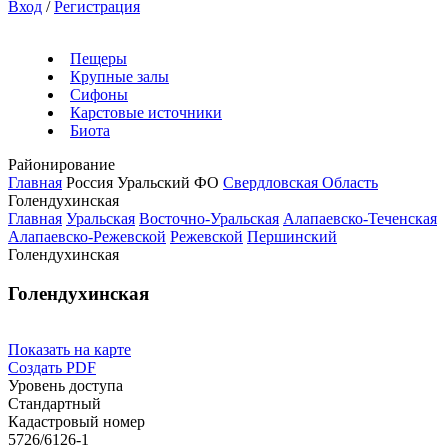
Вход
/
Регистрация
Пещеры
Крупные залы
Сифоны
Карстовые источники
Биота
Районирование
Главная
Россия
Уральский ФО
Свердловская Область
Голендухинская
Главная
Уральская
Восточно-Уральская
Алапаевско-Теченская
Алапаевско-Режевской
Режевской
Першинский
Голендухинская
Голендухинская
Показать на карте
Создать PDF
Уровень доступа
Стандартный
Кадастровый номер
5726/6126-1