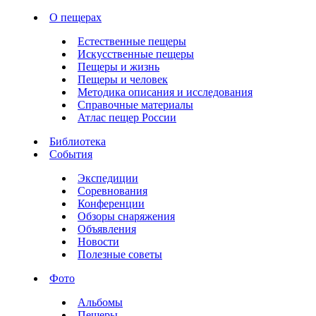
О пещерах
Естественные пещеры
Искусственные пещеры
Пещеры и жизнь
Пещеры и человек
Методика описания и исследования
Справочные материалы
Атлас пещер России
Библиотека
События
Экспедиции
Соревнования
Конференции
Обзоры снаряжения
Объявления
Новости
Полезные советы
Фото
Альбомы
Пещеры