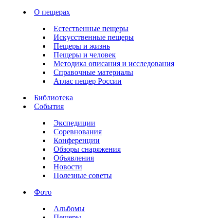
О пещерах
Естественные пещеры
Искусственные пещеры
Пещеры и жизнь
Пещеры и человек
Методика описания и исследования
Справочные материалы
Атлас пещер России
Библиотека
События
Экспедиции
Соревнования
Конференции
Обзоры снаряжения
Объявления
Новости
Полезные советы
Фото
Альбомы
Пещеры