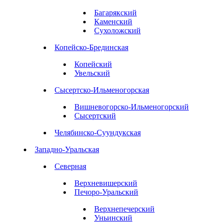
Багарякский
Каменский
Сухоложский
Копейско-Брединская
Копейский
Увельский
Сысертско-Ильменогорская
Вишневогорско-Ильменогорский
Сысертский
Челябинско-Суундукская
Западно-Уральская
Северная
Верхневишерский
Печоро-Уральский
Верхнепечерский
Уньинский