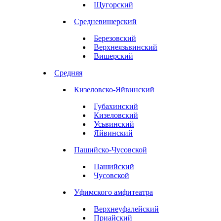
Щугорский
Средневишерский
Березовский
Верхнеязьвинский
Вишерский
Средняя
Кизеловско-Яйвинский
Губахинский
Кизеловский
Усьвинский
Яйвинский
Пашийско-Чусовской
Пашийский
Чусовской
Уфимского амфитеатра
Верхнеуфалейский
Приайский