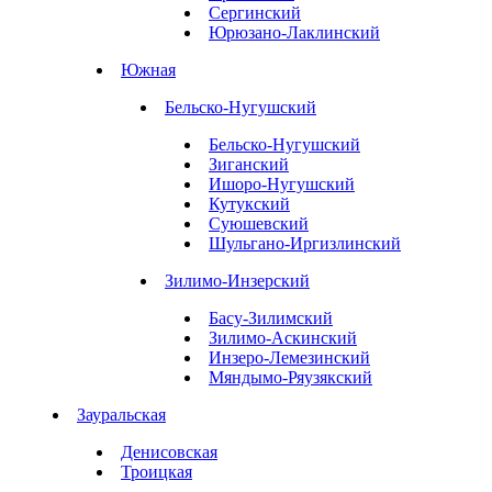
Сергинский
Юрюзано-Лаклинский
Южная
Бельско-Нугушский
Бельско-Нугушский
Зиганский
Ишоро-Нугушский
Кутукский
Суюшевский
Шульгано-Иргизлинский
Зилимо-Инзерский
Басу-Зилимский
Зилимо-Аскинский
Инзеро-Лемезинский
Мяндымо-Ряузякский
Зауральская
Денисовская
Троицкая