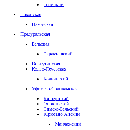
Троицкий
Пахойская
Пахойская
Предуральская
Бельская
Саракташский
Воркутинская
Колво-Печерская
Колвинский
Уфимско-Соликамская
Кишертский
Опокинский
Симско-Бельский
Юрюзано-Айский
Манчажский