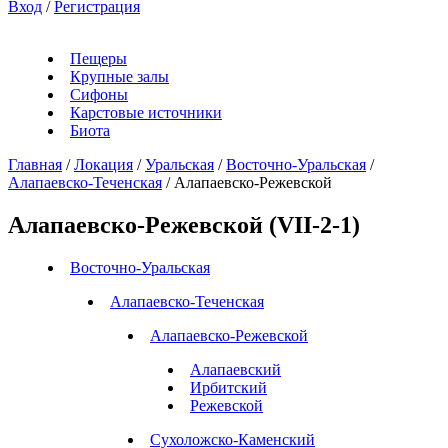
Вход
/
Регистрация
Пещеры
Крупные залы
Сифоны
Карстовые источники
Биота
Главная
/
Локация
/
Уральская
/
Восточно-Уральская
/
Алапаевско-Теченская
/
Алапаевско-Режевской
Алапаевско-Режевской (VII-2-1)
Восточно-Уральская
Алапаевско-Теченская
Алапаевско-Режевской
Алапаевский
Ирбитский
Режевской
Сухоложско-Каменский