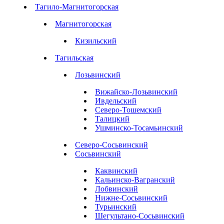
Тагило-Магнитогорская
Магнитогорская
Кизильский
Тагильская
Лозьвинский
Вижайско-Лозьвинский
Ивдельский
Северо-Тошемский
Талицкий
Ушминско-Тосамьинский
Северо-Сосьвинский
Сосьвинский
Каквинский
Кальинско-Вагранский
Лобвинский
Нижне-Сосьвинский
Турьинский
Шегультано-Сосьвинский