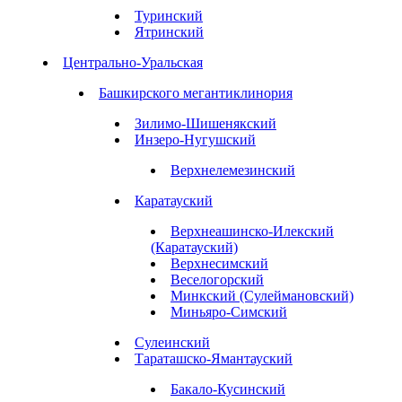
Туринский
Ятринский
Центрально-Уральская
Башкирского мегантиклинория
Зилимо-Шишенякский
Инзеро-Нугушский
Верхнелемезинский
Каратауский
Верхнеашинско-Илекский
(Каратауский)
Верхнесимский
Веселогорский
Минкский (Сулеймановский)
Миньяро-Симский
Сулеинский
Тараташско-Ямантауский
Бакало-Кусинский