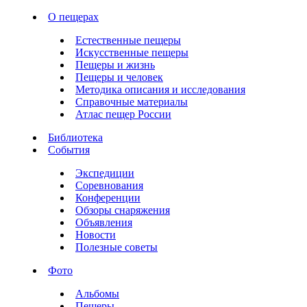
О пещерах
Естественные пещеры
Искусственные пещеры
Пещеры и жизнь
Пещеры и человек
Методика описания и исследования
Справочные материалы
Атлас пещер России
Библиотека
События
Экспедиции
Соревнования
Конференции
Обзоры снаряжения
Объявления
Новости
Полезные советы
Фото
Альбомы
Пещеры