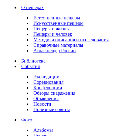
О пещерах
Естественные пещеры
Искусственные пещеры
Пещеры и жизнь
Пещеры и человек
Методика описания и исследования
Справочные материалы
Атлас пещер России
Библиотека
События
Экспедиции
Соревнования
Конференции
Обзоры снаряжения
Объявления
Новости
Полезные советы
Фото
Альбомы
Пещеры