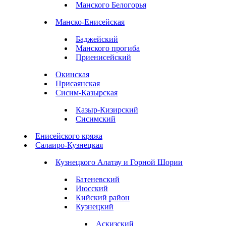
Манского Белогорья
Манско-Енисейская
Баджейский
Манского прогиба
Приенисейский
Окинская
Присаянская
Сисим-Казырская
Казыр-Кизирский
Сисимский
Енисейского кряжа
Салаиро-Кузнецкая
Кузнецкого Алатау и Горной Шории
Батеневский
Июсский
Кийский район
Кузнецкий
Аскизский