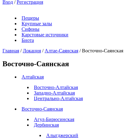
Вход
/
Регистрация
Пещеры
Крупные залы
Сифоны
Карстовые источники
Биота
Главная
/
Локация
/
Алтае-Саянская
/
Восточно-Саянская
Восточно-Саянская
Алтайская
Восточно-Алтайская
Западно-Алтайская
Центрально-Алтайская
Восточно-Саянская
Агул-Бирюсинская
Дербинская
Алыгджерский