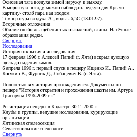
Основная тяга воздуха зимой наружу, к выходу.
В морозную погоду, можно наблюдать редкую для Крыма
картину- столб пара над входом.
Температура воздуха 7С, воды - 6,5С (18.01.97).
Вторичные отложения
Обилие глыбово - щебенистых отложений, глины. Натёчные
образования редки.
Свернуть
Исследования
История открытия и исследования
17 февраля 1996 г. Алексей Папий (г. Ялта) вскрыл дующую
щель до падения камня.
6 апреля 1996 г. первый спуск в пещеру Ищенко И., Папий А.,
Косякин В., Фурник Д., Лобацевич В. (г. Ялта).
Полностью вся история прохождения см. Документы по
пещере "История открытия и прохождения шахты им. Артура
Григоряна 1996-2009 г.г."
Регистрация пещеры в Кадастре 30.11.2000 г.
Клубы и группы, ведущие исследования, курирующие
организации
Ялтинская спелеосекция
Севастопольские спелеологи
Свернуть