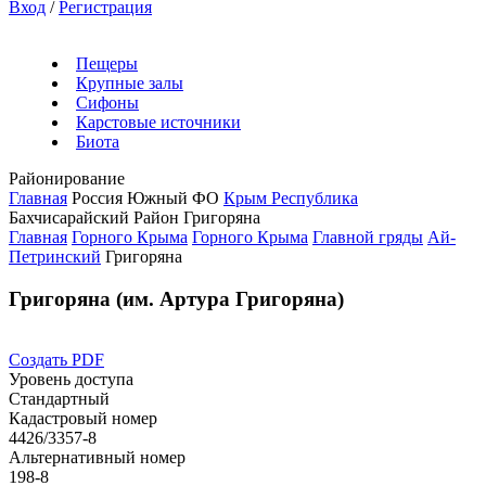
Вход
/
Регистрация
Пещеры
Крупные залы
Сифоны
Карстовые источники
Биота
Районирование
Главная
Россия
Южный ФО
Крым Республика
Бахчисарайский Район
Григоряна
Главная
Горного Крыма
Горного Крыма
Главной гряды
Ай-
Петринский
Григоряна
Григоряна (им. Артура Григоряна)
Создать PDF
Уровень доступа
Стандартный
Кадастровый номер
4426/3357-8
Альтернативный номер
198-8