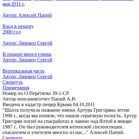
мая 2011 г.
Автор: Алексей Папий
Вход в пещеру
2000 год
Автор: Ляховец Сергей
В пещере много глины
Автор: Ляховец Сергей
Вертикальная часть
Автор: Ляховец Сергей
Свернуть
Примечания
Номер по О.Перетятко 39-1-CP
Автор описания/отчет Папий А.В.
Введена в кадастр пещер Крыма 04.10.2011
"Шахта получила название имени Артура Григоряна летом
1996 г., когда мы поняли, что нашли серьёзную полость. Артур
Григорян погиб на спасработах в лавине над Ялтой в январе
1987 г.. Он был руководителем ялтинской спелеосекции,
спасателем и учителем многих из нас..." Алексей Папий.
Свернуть