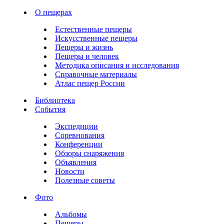
О пещерах
Естественные пещеры
Искусственные пещеры
Пещеры и жизнь
Пещеры и человек
Методика описания и исследования
Справочные материалы
Атлас пещер России
Библиотека
События
Экспедиции
Соревнования
Конференции
Обзоры снаряжения
Объявления
Новости
Полезные советы
Фото
Альбомы
Пещеры