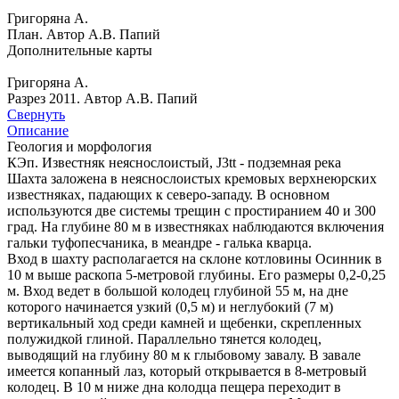
Григоряна А.
План. Автор А.В. Папий
Дополнительные карты
Григоряна А.
Разрез 2011. Автор А.В. Папий
Свернуть
Описание
Геология и морфология
КЭп. Известняк неяснослоистый, J3tt - подземная река
Шахта заложена в неяснослоистых кремовых верхнеюрских
известняках, падающих к северо-западу. В основном
используются две системы трещин с простиранием 40 и 300
град. На глубине 80 м в известняках наблюдаются включения
гальки туфопесчаника, в меандре - галька кварца.
Вход в шахту располагается на склоне котловины Осинник в
10 м выше раскопа 5-метровой глубины. Его размеры 0,2-0,25
м. Вход ведет в большой колодец глубиной 55 м, на дне
которого начинается узкий (0,5 м) и неглубокий (7 м)
вертикальный ход среди камней и щебенки, скрепленных
полужидкой глиной. Параллельно тянется колодец,
выводящий на глубину 80 м к глыбовому завалу. В завале
имеется копанный лаз, который открывается в 8-метровый
колодец. В 10 м ниже дна колодца пещера переходит в