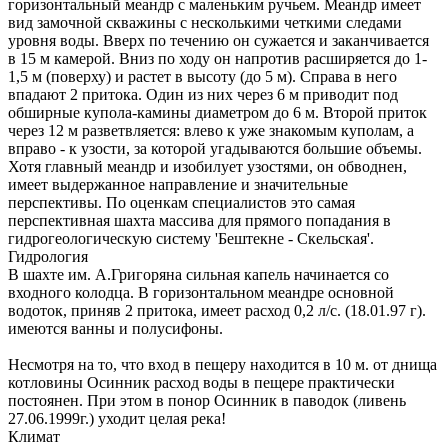
горизонтальный меандр с маленьким ручьем. Меандр имеет
вид замочной скважины с несколькими четкими следами
уровня воды. Вверх по течению он сужается и заканчивается
в 15 м камерой. Вниз по ходу он напротив расширяется до 1-
1,5 м (поверху) и растет в высоту (до 5 м). Справа в него
впадают 2 притока. Один из них через 6 м приводит под
обширные купола-камины диаметром до 6 м. Второй приток
через 12 м разветвляется: влево к уже знакомым куполам, а
вправо - к узости, за которой угадываются большие объемы.
Хотя главный меандр и изобилует узостями, он обводнен,
имеет выдержанное направление и значительные
перспективы. По оценкам специалистов это самая
перспективная шахта массива для прямого попадания в
гидрогеологическую систему 'Бештекне - Скельская'.
Гидрология
В шахте им. А.Григоряна сильная капель начинается со
входного колодца. В горизонтальном меандре основной
водоток, приняв 2 притока, имеет расход 0,2 л/с. (18.01.97 г).
имеются ванны и полусифоны.
Несмотря на то, что вход в пещеру находится в 10 м. от днища
котловины Осинник расход воды в пещере практически
постоянен. При этом в понор Осинник в паводок (ливень
27.06.1999г.) уходит целая река!
Климат