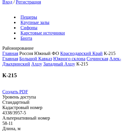
Вход
/
Регистрация
Пещеры
Крупные залы
Сифоны
Карстовые источники
Биота
Районирование
Главная
Россия
Южный ФО
Краснодарский Край
К-215
Главная
Большой Кавказ
Южного склона
Сочинская
Алек-
Дзыхринский
Ахцу
Западный Ахцу
К-215
К-215
Создать PDF
Уровень доступа
Стандартный
Кадастровый номер
4338/3957-5
Альтернативный номер
58-11
Длина, м