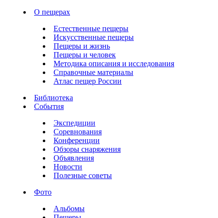
О пещерах
Естественные пещеры
Искусственные пещеры
Пещеры и жизнь
Пещеры и человек
Методика описания и исследования
Справочные материалы
Атлас пещер России
Библиотека
События
Экспедиции
Соревнования
Конференции
Обзоры снаряжения
Объявления
Новости
Полезные советы
Фото
Альбомы
Пещеры