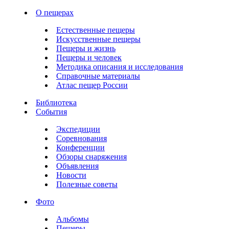
О пещерах
Естественные пещеры
Искусственные пещеры
Пещеры и жизнь
Пещеры и человек
Методика описания и исследования
Справочные материалы
Атлас пещер России
Библиотека
События
Экспедиции
Соревнования
Конференции
Обзоры снаряжения
Объявления
Новости
Полезные советы
Фото
Альбомы
Пещеры