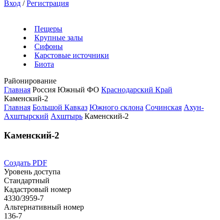
Вход
/
Регистрация
Пещеры
Крупные залы
Сифоны
Карстовые источники
Биота
Районирование
Главная
Россия
Южный ФО
Краснодарский Край
Каменский-2
Главная
Большой Кавказ
Южного склона
Сочинская
Ахун-
Ахштырский
Ахштырь
Каменский-2
Каменский-2
Создать PDF
Уровень доступа
Стандартный
Кадастровый номер
4330/3959-7
Альтернативный номер
136-7