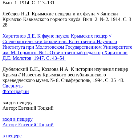
Вып. 1. 1914. С. 113–131.
Лебедев Н.Д. Крымские пещеры и их фауна // Записки
Крымско-Кавказского горного клуба. Вып. 2. № 2. 1914. С. 3–
28.
Харитонов Д.Е. К фауне пауков Крымских пещер //
Спелеологический бюллетень. Естественно-Научного
Института при Молотовском Государственном Университете
им. М. Горького. № 1. Ответственный редактор Харитонов
Д.Е. Молотов, 1947. С. 43–54.
Дублянский В.Н., Козлова И.А. К истории изучения пещер
Крыма // Известия Крымского республиканского
краеведческого музея. № 8. Симферополь, 1994. С. 35–43.
Свернуть
Фотографии
вход в пещеру
Автор: Евгений Тоцкий
вход в пещеру
Автор: Евгений Тоцкий
в пещере