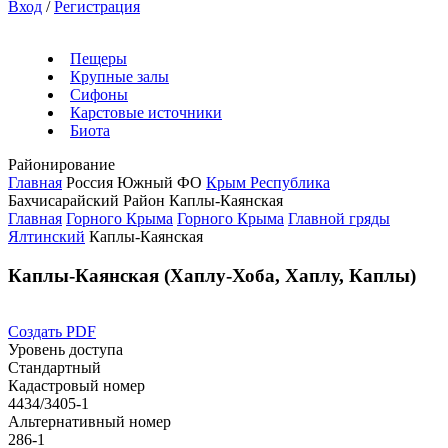
Вход
/
Регистрация
Пещеры
Крупные залы
Сифоны
Карстовые источники
Биота
Районирование
Главная
Россия
Южный ФО
Крым Республика
Бахчисарайский Район
Каплы-Каянская
Главная
Горного Крыма
Горного Крыма
Главной гряды
Ялтинский
Каплы-Каянская
Каплы-Каянская (Хаплу-Хоба, Хаплу, Каплы)
Создать PDF
Уровень доступа
Стандартный
Кадастровый номер
4434/3405-1
Альтернативный номер
286-1