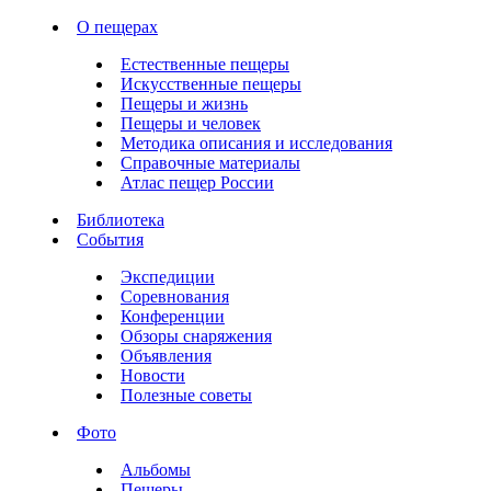
О пещерах
Естественные пещеры
Искусственные пещеры
Пещеры и жизнь
Пещеры и человек
Методика описания и исследования
Справочные материалы
Атлас пещер России
Библиотека
События
Экспедиции
Соревнования
Конференции
Обзоры снаряжения
Объявления
Новости
Полезные советы
Фото
Альбомы
Пещеры