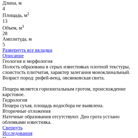
Длина, м
4
2
Площадь, м
13
3
Объем, м
28
Амплитуда, м
5
Развернуть все вкладки
Описание
Геология и морфология
Полость образована в серых известняках плотной текстуры,
слоистость плитчатая, характер залегания моноклинальный.
Возраст пород: рифей-венд, овсянковская свита.
Пещера является горизонтальным гротом, происхождение
карстовое.
Гидрология
Пещера сухая, площадь водосбора не выявлена.
Вторичные отложения
Натечные образования отсутствуют. Дно грота устлано
обломками известняка.
Свернуть
Исследования