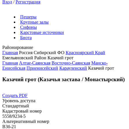
Вход
/
Регистрация
Пещеры
Крупные залы
Сифоны
Карстовые источники
Биота
Районирование
Главная
Россия
Сибирский ФО
Красноярский Край
Емельяновский Район
Казачий грот
Главная
Алтае-Саянская
Восточно-Саянская
Манско-
Енисейская
Приенисейский
Карауленский
Казачий грот
Казачий грот (Казачья застава / Монастырский)
Создать PDF
Уровень доступа
Стандартный
Кадастровый номер
5558/9234-5
Альтернативный номер
В3б-21