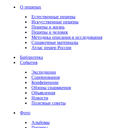
О пещерах
Естественные пещеры
Искусственные пещеры
Пещеры и жизнь
Пещеры и человек
Методика описания и исследования
Справочные материалы
Атлас пещер России
Библиотека
События
Экспедиции
Соревнования
Конференции
Обзоры снаряжения
Объявления
Новости
Полезные советы
Фото
Альбомы
Пещеры