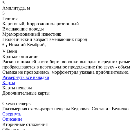
5
Амплитуда, м
5
Генезис
Карстовый, Коррозионно-эрозионный
Вмещающие породы
Мраморизованный известняк
Геологический возраст вмещающих пород
Є
Нижний Кембрий,
1
V Венд
Краткое описание
Раскоп в нижней части борта воронки выводит в средних размер
пробрасываются в вертикальное продолжение (по звуку - объем
Съемка не проводилась, морфометрия указана приблизительно.
Развернуть все вкладки
Карты
Карты пещеры
Дополнительные карты
Схема пещеры
Глазомерная схема-разрез пещеры Кедровая. Составил Величко 
Свернуть
Описание
Вторичные отложения
Обвальные.