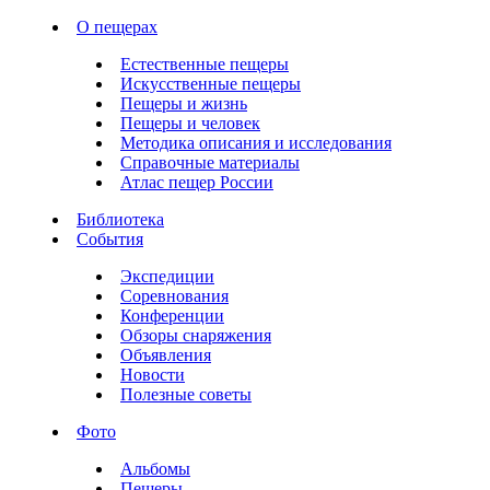
О пещерах
Естественные пещеры
Искусственные пещеры
Пещеры и жизнь
Пещеры и человек
Методика описания и исследования
Справочные материалы
Атлас пещер России
Библиотека
События
Экспедиции
Соревнования
Конференции
Обзоры снаряжения
Объявления
Новости
Полезные советы
Фото
Альбомы
Пещеры