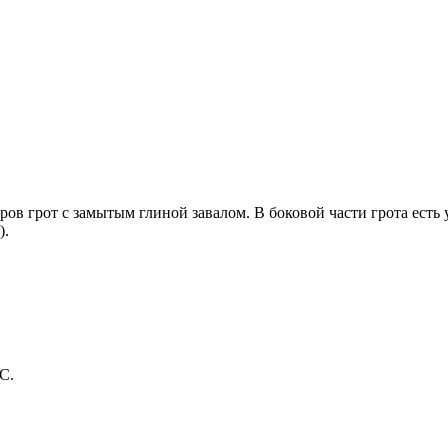
ов грот с замытым глиной завалом. В боковой части грота есть у
).
С.