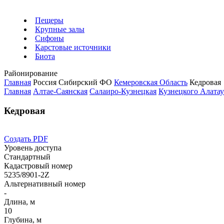
Пещеры
Крупные залы
Сифоны
Карстовые источники
Биота
Районирование
Главная
Россия
Сибирский ФО
Кемеровская Область
Кедровая
Главная
Алтае-Саянская
Салаиро-Кузнецкая
Кузнецкого Алата
Кедровая
Создать PDF
Уровень доступа
Стандартный
Кадастровый номер
5235/8901-2Z
Альтернативный номер
-
Длина, м
10
Глубина, м