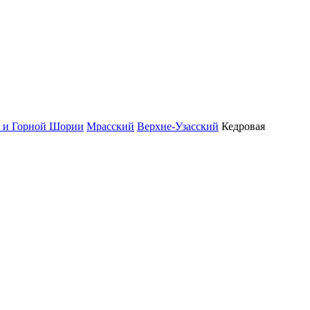
у и Горной Шории
Мрасский
Верхне-Узасский
Кедровая