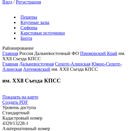
Вход
/
Регистрация
Пещеры
Крупные залы
Сифоны
Карстовые источники
Биота
Районирование
Главная
Россия
Дальневосточный ФО
Приморский Край
им.
ХХll Съезда КПСС
Главная
Дальневосточная
Сихоте-Алинская
Южно-Сихоте-
Алинская
Артемовский
им. ХХll Съезда КПСС
им. ХХll Съезда КПСС
Показать на карте
Создать PDF
Уровень доступа
Стандартный
Кадастровый номер
4329/13228-1
Альтернативный номер