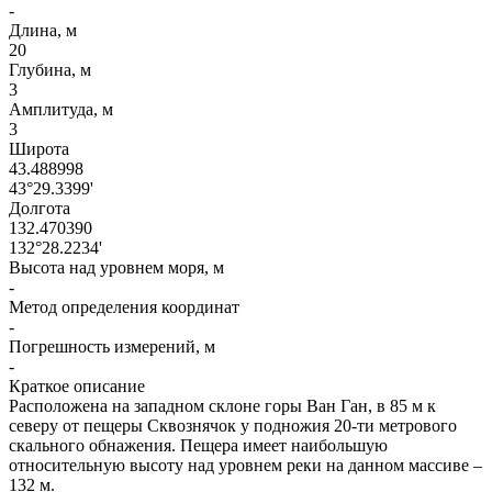
-
Длина, м
20
Глубина, м
3
Амплитуда, м
3
Широта
43.488998
43°29.3399'
Долгота
132.470390
132°28.2234'
Высота над уровнем моря, м
-
Метод определения координат
-
Погрешность измерений, м
-
Краткое описание
Расположена на западном склоне горы Ван Ган, в 85 м к
северу от пещеры Сквознячок у подножия 20-ти метрового
скального обнажения. Пещера имеет наибольшую
относительную высоту над уровнем реки на данном массиве –
132 м.