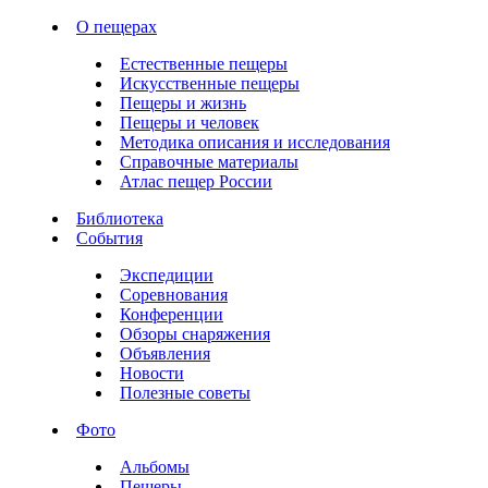
О пещерах
Естественные пещеры
Искусственные пещеры
Пещеры и жизнь
Пещеры и человек
Методика описания и исследования
Справочные материалы
Атлас пещер России
Библиотека
События
Экспедиции
Соревнования
Конференции
Обзоры снаряжения
Объявления
Новости
Полезные советы
Фото
Альбомы
Пещеры