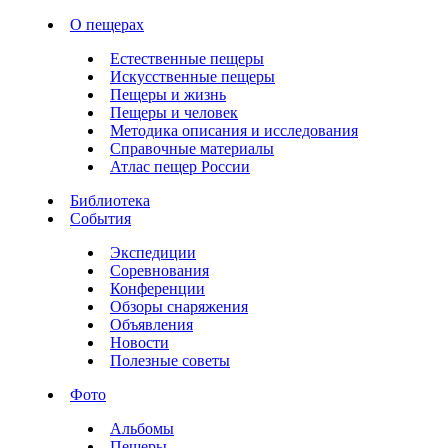
О пещерах
Естественные пещеры
Искусственные пещеры
Пещеры и жизнь
Пещеры и человек
Методика описания и исследования
Справочные материалы
Атлас пещер России
Библиотека
События
Экспедиции
Соревнования
Конференции
Обзоры снаряжения
Объявления
Новости
Полезные советы
Фото
Альбомы
Пещеры