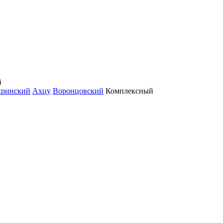
й
хринский
Ахцу
Воронцовский
Комплексный