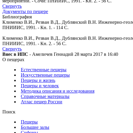
мероприятий. - Сочи: ПНИИИС, 1991. - Кн. 2. - 56 С.
Свернуть
Документы по пещере
Библиография
Клименко В.И., Резван В.Д., Дублянский В.Н. Инженерно-геол
ПНИИИС, 1991. - Кн. 1. - 114 С.
Клименко В.И., Резван В.Д., Дублянский В.Н. Инженерно-геол
ПНИИИС, 1991. - Кн. 2. - 56 С.
Свернуть
Внес в ИПС
- Амеличев Геннадий 28 марта 2017 в 16:40
О пещерах
Естественные пещеры
Искусственные пещеры
Пещеры и жизнь
Пещеры и человек
Методика описания и исследования
Справочные материалы
Атлас пещер России
Поиск
Пещеры
Большие залы
Сифоны