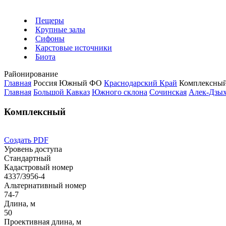
Пещеры
Крупные залы
Сифоны
Карстовые источники
Биота
Районирование
Главная
Россия
Южный ФО
Краснодарский Край
Комплексны
Главная
Большой Кавказ
Южного склона
Сочинская
Алек-Дзы
Комплексный
Создать PDF
Уровень доступа
Стандартный
Кадастровый номер
4337/3956-4
Альтернативный номер
74-7
Длина, м
50
Проективная длина, м