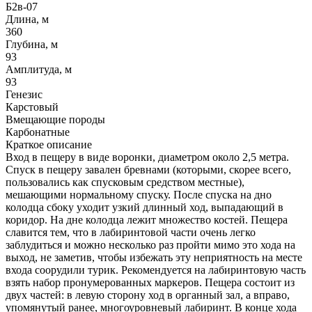
Б2в-07
Длина, м
360
Глубина, м
93
Амплитуда, м
93
Генезис
Карстовый
Вмещающие породы
Карбонатные
Краткое описание
Вход в пещеру в виде воронки, диаметром около 2,5 метра.
Спуск в пещеру завален бревнами (которыми, скорее всего,
пользовались как спусковым средством местные),
мешающими нормальному спуску. После спуска на дно
колодца сбоку уходит узкий длинный ход, выпадающий в
коридор. На дне колодца лежит множество костей. Пещера
славится тем, что в лабиринтовой части очень легко
заблудиться и можно несколько раз пройти мимо это хода на
выход, не заметив, чтобы избежать эту неприятность на месте
входа соорудили турик. Рекомендуется на лабиринтовую часть
взять набор пронумерованных маркеров. Пещера состоит из
двух частей: в левую сторону ход в органный зал, а вправо,
упомянутый ранее, многоуровневый лабиринт. В конце хода