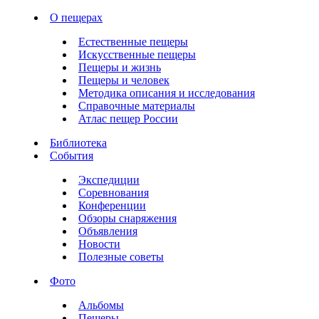
О пещерах
Естественные пещеры
Искусственные пещеры
Пещеры и жизнь
Пещеры и человек
Методика описания и исследования
Справочные материалы
Атлас пещер России
Библиотека
События
Экспедиции
Соревнования
Конференции
Обзоры снаряжения
Объявления
Новости
Полезные советы
Фото
Альбомы
Пещеры