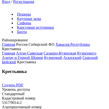
Вход
/
Регистрация
Пещеры
Крупные залы
Сифоны
Карстовые источники
Биота
Районирование
Главная
Россия
Сибирский ФО
Хакасия Республика
Крестьянка
Главная
Алтае-Саянская
Салаиро-Кузнецкая
Кузнецкого
Алатау и Горной Шории
Кузнецкий
Аскизский
Сырский
Бейский
Крестьянка
Крестьянка
Создать PDF
Уровень доступа
Стандартный
Кадастровый номер
5317/9014-2
Альтернативный номер