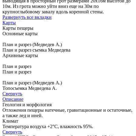
выводящая в просторный грот размерами 20х16м высотой до
10м. Из грота можно уйти вниз еще на 30м по
крупноглыбовому завалу вдоль коренной стены.
Развернуть все вкладки
Карты
Карты пещеры
Основные карты
План и разрез (Медведев А.)
План и разрез съемка Медведева
Архивные карты
План и разрез
План и разрез
План и разрез (Медведев А.)
Топосъемка Медведева А.
Свернуть
Описание
Геология и морфология
Отложения пещеры натечные, гравитационные и остаточные,
а также лед и иней.
Климат
Температура воздуха +2°С, влажность 95%.
Свернуть