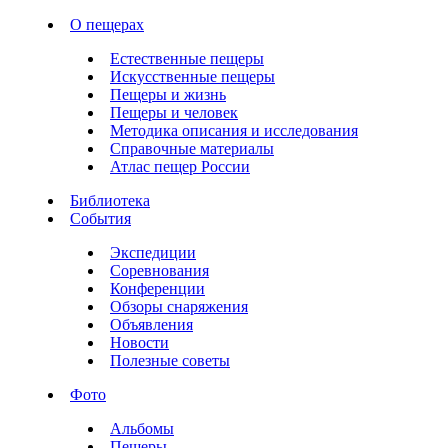
О пещерах
Естественные пещеры
Искусственные пещеры
Пещеры и жизнь
Пещеры и человек
Методика описания и исследования
Справочные материалы
Атлас пещер России
Библиотека
События
Экспедиции
Соревнования
Конференции
Обзоры снаряжения
Объявления
Новости
Полезные советы
Фото
Альбомы
Пещеры