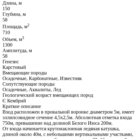
Длина, м
150
Глубина, м
58
2
Площадь, м
710
3
Объем, м
1300
Амплитуда, м
58
Генезис
Карстовый
Вмещающие породы
Осадочные, Карбонатные, Известняк
Сопутствующие породы
Осадочные, Аквалиты, Лед
Геологический возраст вмещающих пород
Є Кембрий
Краткое описание
Вход расположен в провальной воронке диаметром 5м, имеет
эллипсовидное сечение 4,5х2,5м. Абсолютная отметка входа
750м, превышение над долиной Белого Июса 200м.
От входа начинается крутонаклонная ледяная катушка,
длиной около 40м, с небольшими вертикальными участками,