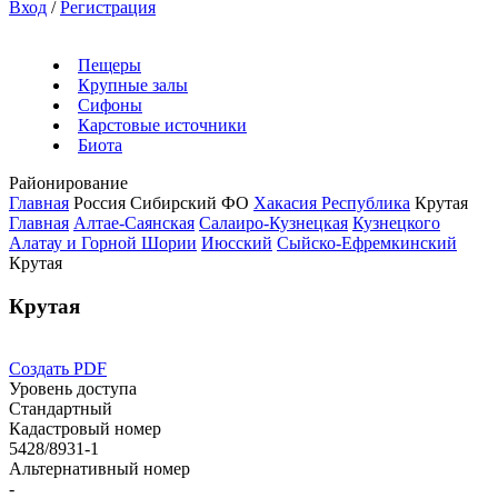
Вход
/
Регистрация
Пещеры
Крупные залы
Сифоны
Карстовые источники
Биота
Районирование
Главная
Россия
Сибирский ФО
Хакасия Республика
Крутая
Главная
Алтае-Саянская
Салаиро-Кузнецкая
Кузнецкого
Алатау и Горной Шории
Июсский
Сыйско-Ефремкинский
Крутая
Крутая
Создать PDF
Уровень доступа
Стандартный
Кадастровый номер
5428/8931-1
Альтернативный номер
-