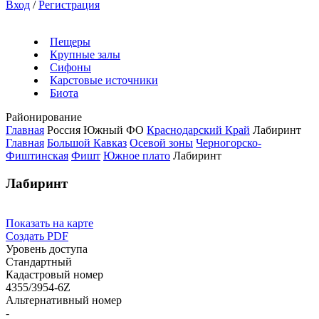
Вход
/
Регистрация
Пещеры
Крупные залы
Сифоны
Карстовые источники
Биота
Районирование
Главная
Россия
Южный ФО
Краснодарский Край
Лабиринт
Главная
Большой Кавказ
Осевой зоны
Черногорско-
Фиштинская
Фишт
Южное плато
Лабиринт
Лабиринт
Показать на карте
Создать PDF
Уровень доступа
Стандартный
Кадастровый номер
4355/3954-6Z
Альтернативный номер
-