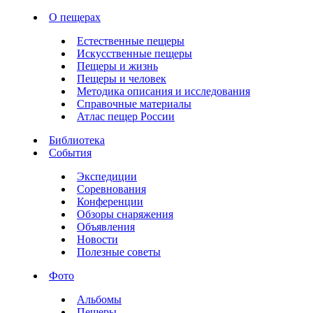
О пещерах
Естественные пещеры
Искусственные пещеры
Пещеры и жизнь
Пещеры и человек
Методика описания и исследования
Справочные материалы
Атлас пещер России
Библиотека
События
Экспедиции
Соревнования
Конференции
Обзоры снаряжения
Объявления
Новости
Полезные советы
Фото
Альбомы
Пещеры