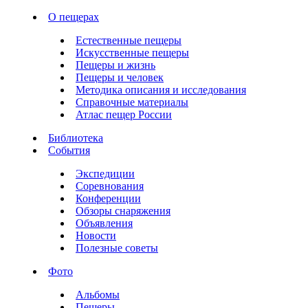
О пещерах
Естественные пещеры
Искусственные пещеры
Пещеры и жизнь
Пещеры и человек
Методика описания и исследования
Справочные материалы
Атлас пещер России
Библиотека
События
Экспедиции
Соревнования
Конференции
Обзоры снаряжения
Объявления
Новости
Полезные советы
Фото
Альбомы
Пещеры