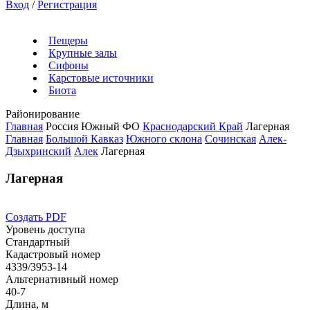
Вход
/
Регистрация
Пещеры
Крупные залы
Сифоны
Карстовые источники
Биота
Районирование
Главная
Россия
Южный ФО
Краснодарский Край
Лагерная
Главная
Большой Кавказ
Южного склона
Сочинская
Алек-
Дзыхринский
Алек
Лагерная
Лагерная
Создать PDF
Уровень доступа
Стандартный
Кадастровый номер
4339/3953-14
Альтернативный номер
40-7
Длина, м