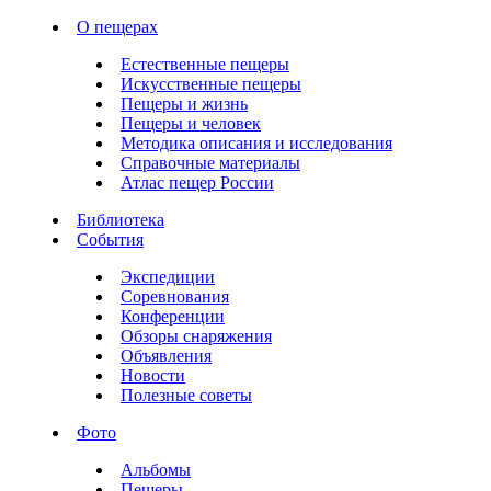
О пещерах
Естественные пещеры
Искусственные пещеры
Пещеры и жизнь
Пещеры и человек
Методика описания и исследования
Справочные материалы
Атлас пещер России
Библиотека
События
Экспедиции
Соревнования
Конференции
Обзоры снаряжения
Объявления
Новости
Полезные советы
Фото
Альбомы
Пещеры