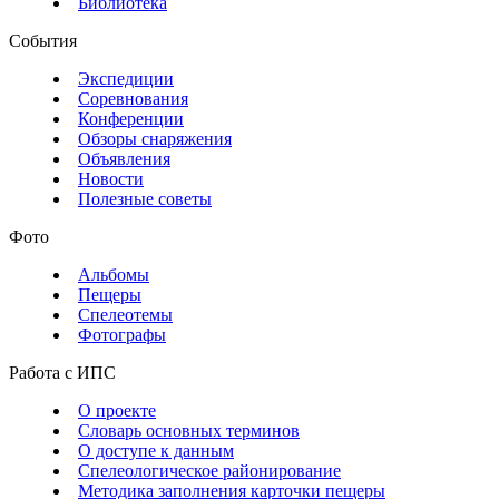
Библиотека
События
Экспедиции
Соревнования
Конференции
Обзоры снаряжения
Объявления
Новости
Полезные советы
Фото
Альбомы
Пещеры
Спелеотемы
Фотографы
Работа с ИПС
О проекте
Словарь основных терминов
О доступе к данным
Спелеологическое районирование
Методика заполнения карточки пещеры