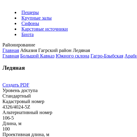
Пещеры
Крупные залы
Сифоны
Карстовые источники
Биота
Районирование
Главная
Абхазия
Гагрский район
Ледяная
Главная
Большой Кавказ
Южного склона
Гагро-Бзыбская
Араб
Ледяная
Создать PDF
Уровень доступа
Стандартный
Кадастровый номер
4326/4024-5Z
Альтернативный номер
106-5
Длина, м
100
Проективная длина, м