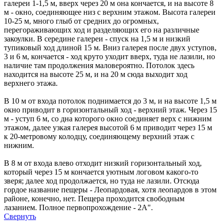
галереи 1-1,5 м, вверх через 20 м она кончается, и на высоте 8
м - окно, соединяющее низ с верхним этажом. Высота галереи
10-25 м, много глыб от средних до огромных,
перегораживающих ход и разделяющих его на различные
закоулки. В середине галереи - спуск на 1,5 м и низкий
тупиковый ход длиной 15 м. Вниз галерея после двух уступов,
3 и 6 м, кончается - ход круто уходит вверх, туда не лазили, но
наличие там продолжения маловероятно. Потолок здесь
находится на высоте 25 м, и на 20 м сюда выходит ход
верхнего этажа.
В 10 м от входа потолок поднимается до 3 м, и на высоте 1,5 м
окно приводит в горизонтальный ход - верхний этаж. Через 15
м - уступ 6 м, со дна которого окно соединяет верх с нижним
этажом, далее узкая галерея высотой 6 м приводит через 15 м
к 20-метровому колодцу, соединяющему верхний этаж с
нижним.
В 8 м от входа влево отходит низкий горизонтальный ход,
который через 15 м кончается уютным логовом какого-то
зверя; далее ход продолжается, но туда не лазили. Отсюда
гордое название пещеры - Леопардовая, хотя леопардов в этом
районе, конечно, нет. Пещера проходится свободным
лазанием. Полное первопрохождение - 2А".
Свернуть