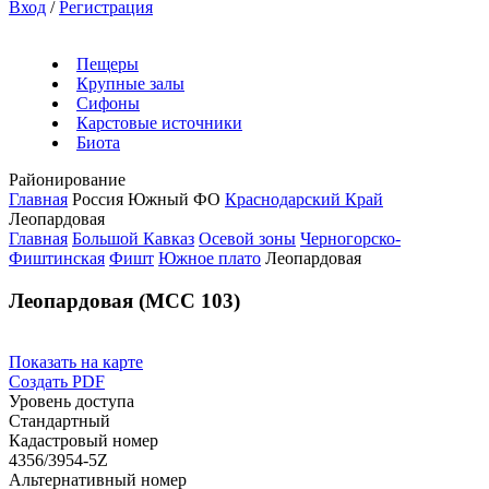
Вход
/
Регистрация
Пещеры
Крупные залы
Сифоны
Карстовые источники
Биота
Районирование
Главная
Россия
Южный ФО
Краснодарский Край
Леопардовая
Главная
Большой Кавказ
Осевой зоны
Черногорско-
Фиштинская
Фишт
Южное плато
Леопардовая
Леопардовая (МСС 103)
Показать на карте
Создать PDF
Уровень доступа
Стандартный
Кадастровый номер
4356/3954-5Z
Альтернативный номер