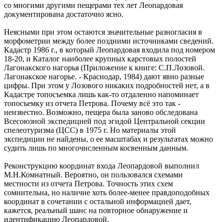
со многими другими пещерами тех лет Леопардовая
документирована достаточно ясно.
Неясными при этом остаются значительные разногласия в
морфометрии между более поздними источниками сведений.
Кадастр 1986 г., в который Леопардовая входила под номером
18-20, и Каталог наиболее крупных карстовых полостей
Лагонакского нагорья (Приложение к книге: С.П.Лозовой.
Лагонакское нагорье. - Краснодар, 1984) дают явно разные
цифры. При этом у Лозового никаких подробностей нет, а в
Кадастре топосъемка лишь как-то отдаленно напоминает
топосъемку из отчета Петрова. Почему всё это так -
неизвестно. Возможно, пещера была заново обследована
Всесоюзной экспедицией под эгидой Центральной секции
спелеотуризма (ЦСС) в 1975 г. Но материалы этой
экспедиции не найдены, о ее масштабах и результатах можно
судить лишь по многочисленным косвенным данным.
Реконструкцию координат входа Леопардовой выполнил
М.Н.Комнатный. Вероятно, он пользовался схемами
местности из отчета Петрова. Точность этих схем
сомнительна, но наличие хоть более-менее правдоподобных
координат в сочетании с остальной информацией дает,
кажется, реальный шанс на повторное обнаружение и
идентификацию Леопардовой.