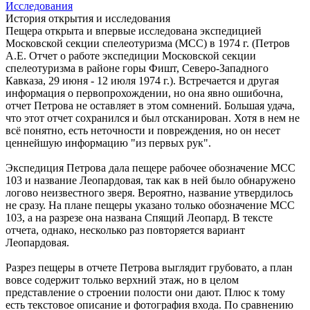
Исследования
История открытия и исследования
Пещера открыта и впервые исследована экспедицией
Московской секции спелеотуризма (МСС) в 1974 г. (Петров
А.Е. Отчет о работе экспедиции Московской секции
спелеотуризма в районе горы Фишт, Северо-Западного
Кавказа, 29 июня - 12 июля 1974 г.). Встречается и другая
информация о первопрохождении, но она явно ошибочна,
отчет Петрова не оставляет в этом сомнений. Большая удача,
что этот отчет сохранился и был отсканирован. Хотя в нем не
всё понятно, есть неточности и повреждения, но он несет
ценнейшую информацию "из первых рук".
Экспедиция Петрова дала пещере рабочее обозначение МСС
103 и название Леопардовая, так как в ней было обнаружено
логово неизвестного зверя. Вероятно, название утвердилось
не сразу. На плане пещеры указано только обозначение МСС
103, а на разрезе она названа Спящий Леопард. В тексте
отчета, однако, несколько раз повторяется вариант
Леопардовая.
Разрез пещеры в отчете Петрова выглядит грубовато, а план
вовсе содержит только верхний этаж, но в целом
представление о строении полости они дают. Плюс к тому
есть текстовое описание и фотография входа. По сравнению