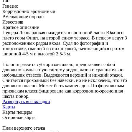
100
Генезис
Коррозионно-эрозионный
Вмещающие породы
Известняк
Краткое описание
Пещера Леопардовая находится в восточной части Южного
плато горы Фишт, на второй снизу террасе. В пещеру ведут 3
расположенных рядом входа. Судя по фотографии и
топосъемке, главный из них правый, начинающийся гротом
шириной 4-5 м и высотой 2,5-3 м.
Полость развита субгоризонтально, представляет собой
довольно компактную систему ходов, лазов и сравнительно
небольших отвесов. Выделяются верхний и нижний этажи.
Считается проходимой без навески, но не исключено, что это
довольно опасно. Может быть камнепадна. По формальным
признакам классифицирована как коррозионно-эрозионная
шахта-понор.
Развернуть все вкладки
Карты
Карты пещеры
Основные карты
План верхнего этажа