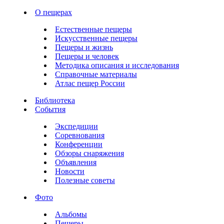
О пещерах
Естественные пещеры
Искусственные пещеры
Пещеры и жизнь
Пещеры и человек
Методика описания и исследования
Справочные материалы
Атлас пещер России
Библиотека
События
Экспедиции
Соревнования
Конференции
Обзоры снаряжения
Объявления
Новости
Полезные советы
Фото
Альбомы
Пещеры