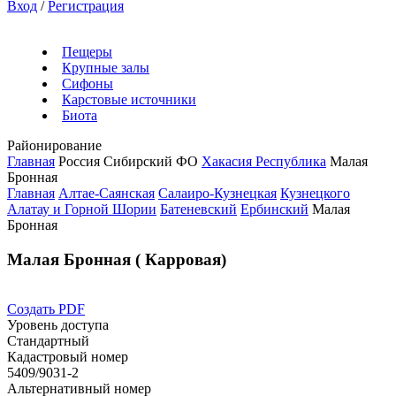
Вход
/
Регистрация
Пещеры
Крупные залы
Сифоны
Карстовые источники
Биота
Районирование
Главная
Россия
Сибирский ФО
Хакасия Республика
Малая
Бронная
Главная
Алтае-Саянская
Салаиро-Кузнецкая
Кузнецкого
Алатау и Горной Шории
Батеневский
Ербинский
Малая
Бронная
Малая Бронная ( Карровая)
Создать PDF
Уровень доступа
Стандартный
Кадастровый номер
5409/9031-2
Альтернативный номер