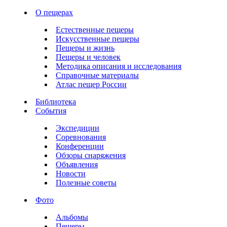
О пещерах
Естественные пещеры
Искусственные пещеры
Пещеры и жизнь
Пещеры и человек
Методика описания и исследования
Справочные материалы
Атлас пещер России
Библиотека
События
Экспедиции
Соревнования
Конференции
Обзоры снаряжения
Объявления
Новости
Полезные советы
Фото
Альбомы
Пещеры