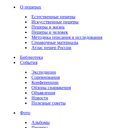
О пещерах
Естественные пещеры
Искусственные пещеры
Пещеры и жизнь
Пещеры и человек
Методика описания и исследования
Справочные материалы
Атлас пещер России
Библиотека
События
Экспедиции
Соревнования
Конференции
Обзоры снаряжения
Объявления
Новости
Полезные советы
Фото
Альбомы
Пещеры