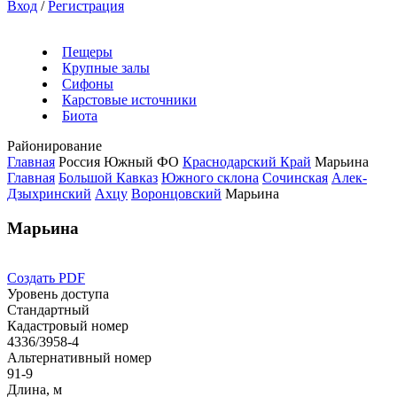
Вход
/
Регистрация
Пещеры
Крупные залы
Сифоны
Карстовые источники
Биота
Районирование
Главная
Россия
Южный ФО
Краснодарский Край
Марьина
Главная
Большой Кавказ
Южного склона
Сочинская
Алек-
Дзыхринский
Ахцу
Воронцовский
Марьина
Марьина
Создать PDF
Уровень доступа
Стандартный
Кадастровый номер
4336/3958-4
Альтернативный номер
91-9
Длина, м