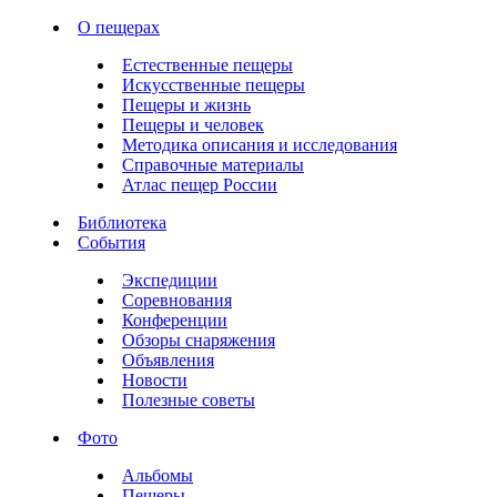
О пещерах
Естественные пещеры
Искусственные пещеры
Пещеры и жизнь
Пещеры и человек
Методика описания и исследования
Справочные материалы
Атлас пещер России
Библиотека
События
Экспедиции
Соревнования
Конференции
Обзоры снаряжения
Объявления
Новости
Полезные советы
Фото
Альбомы
Пещеры