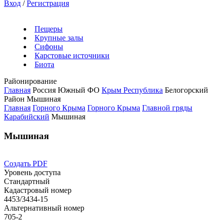
Вход
/
Регистрация
Пещеры
Крупные залы
Сифоны
Карстовые источники
Биота
Районирование
Главная
Россия
Южный ФО
Крым Республика
Белогорский
Район
Мышиная
Главная
Горного Крыма
Горного Крыма
Главной гряды
Карабийский
Мышиная
Мышиная
Создать PDF
Уровень доступа
Стандартный
Кадастровый номер
4453/3434-15
Альтернативный номер
705-2