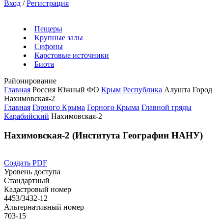
Вход
/
Регистрация
Пещеры
Крупные залы
Сифоны
Карстовые источники
Биота
Районирование
Главная
Россия
Южный ФО
Крым Республика
Алушта Город
Нахимовская-2
Главная
Горного Крыма
Горного Крыма
Главной гряды
Карабийский
Нахимовская-2
Нахимовская-2 (Института Географии НАНУ)
Создать PDF
Уровень доступа
Стандартный
Кадастровый номер
4453/3432-12
Альтернативный номер
703-15