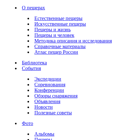
О пещерах
Естественные пещеры
Искусственные пещеры
Пещеры и жизнь
Пещеры и человек
Методика описания и исследования
Справочные материалы
Атлас пещер России
Библиотека
События
Экспедиции
Соревнования
Конференции
Обзоры снаряжения
Объявления
Новости
Полезные советы
Фото
Альбомы
Пещеры