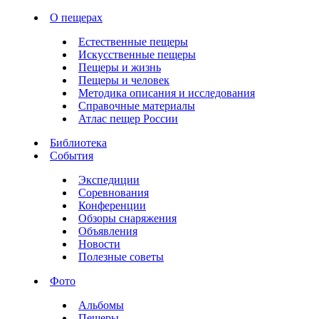
О пещерах
Естественные пещеры
Искусственные пещеры
Пещеры и жизнь
Пещеры и человек
Методика описания и исследования
Справочные материалы
Атлас пещер России
Библиотека
События
Экспедиции
Соревнования
Конференции
Обзоры снаряжения
Объявления
Новости
Полезные советы
Фото
Альбомы
Пещеры