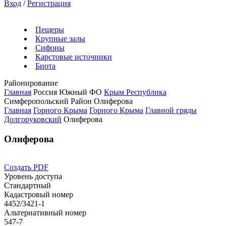
Вход
/
Регистрация
Пещеры
Крупные залы
Сифоны
Карстовые источники
Биота
Районирование
Главная
Россия
Южный ФО
Крым Республика
Симферопольский Район
Олиферова
Главная
Горного Крыма
Горного Крыма
Главной гряды
Долгоруковский
Олиферова
Олиферова
Создать PDF
Уровень доступа
Стандартный
Кадастровый номер
4452/3421-1
Альтернативный номер
547-7