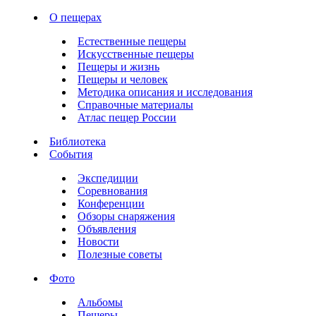
О пещерах
Естественные пещеры
Искусственные пещеры
Пещеры и жизнь
Пещеры и человек
Методика описания и исследования
Справочные материалы
Атлас пещер России
Библиотека
События
Экспедиции
Соревнования
Конференции
Обзоры снаряжения
Объявления
Новости
Полезные советы
Фото
Альбомы
Пещеры