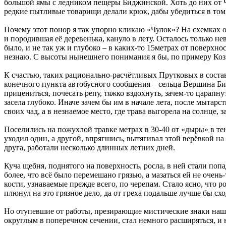
большой ямы с ледником пещеры Биджинской. Хоть до них от Ч
редкие пытливые товарищи делали крюк, дабы убедиться в том, ч
Почему этот понор я так упорно кликаю «Чулок»? На схемках о
и породившая её деревенька, кануло в лету. Осталось только не
было, и не так уж и глубоко – в каких-то 15метрах от поверх
незнаю. С высоты нынешнего понимания я бы, по примеру Козьм
К счастью, таких рационально-расчётливых Прутковых в состав
конечного пункта автобусного сообщения – сельца Вершина Бид
прицениться, почесать репу, тяжко вздохнуть, зачем-то царапн
засела глубоко. Иначе зачем бы им в начале лета, после мытар
своих чад, а в незнаемое место, где трава выгорела на солнце,
Поселились на пожухлой травке метрах в 30-40 от «дыры» в те
уходил один, а другой, впрягшись, вытягивал этой верёвкой на 
друга, работали несколько длинных летних дней.
Куча щебня, поднятого на поверхность, росла, в ней стали поп
более, что всё было перемешано грязью, а мазаться ей не очень
кости, узнаваемые прежде всего, по черепам. Стало ясно, что 
плюнул на это грязное дело, да от греха подальше лучше бы сх
Но отупевшие от работы, презирающие мистические знаки наши 
округлым в поперечном сечении, стал немного расширяться, и 