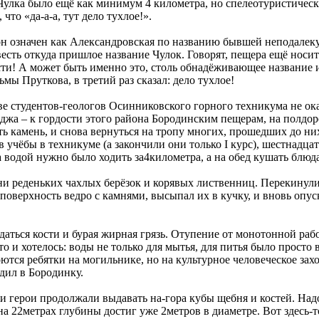
улка было ещё как минимум 4 километра, но спелеотуристическ
то «да-а-а, тут дело тухлое!».
н означен как Александровская по названию бывшей неподалеку 
весть откуда пришлое название Чулок. Говорят, пещера ещё носит 
ности! А может быть именно это, столь обнадёживающее названи
ы Пруткова, в третий раз сказал: дело тухлое!
е студентов-геологов Осинниковского горного техникума не оказ
жа – к гордости этого района Бородинским пещерам, на полдоро
уть камень, и снова вернуться на тропу многих, прошедших до ни
ств учёбы в техникуме (а закончили они только I курс), шестнад
 за водой нужно было ходить за4километра, а на обед кушать блюд
ни реденьких чахлых берёзок и корявых лиственниц. Перекинули 
поверхность ведро с камнями, высыпал их в кучку, и вновь опуск
адаться кости и бурая жирная грязь. Отупение от монотонной ра
-то и хотелось: воды не только для мытья, для питья было просто 
роются ребятки на могильнике, но на культурное человеческое за
одил в Бородинку.
герои продолжали выдавать на-гора кубы щебня и костей. Надоб
на 22метрах глубины достиг уже 2метров в диаметре. Вот здесь-