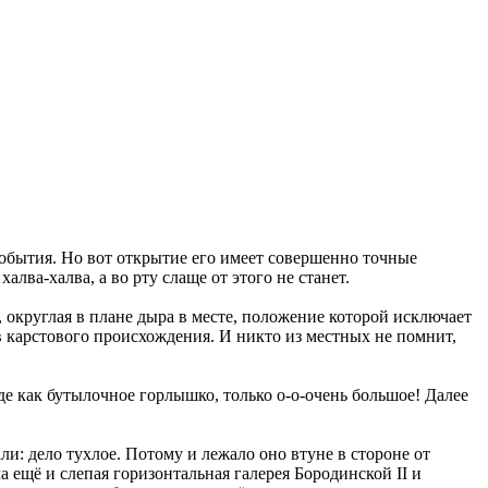
события. Но вот открытие его имеет совершенно точные
лва-халва, а во рту слаще от этого не станет.
 округлая в плане дыра в месте, положение которой исключает
в карстового происхождения. И никто из местных не помнит,
оде как бутылочное горлышко, только о-о-очень большое! Далее
и: дело тухлое. Потому и лежало оно втуне в стороне от
 ещё и слепая горизонтальная галерея Бородинской II и