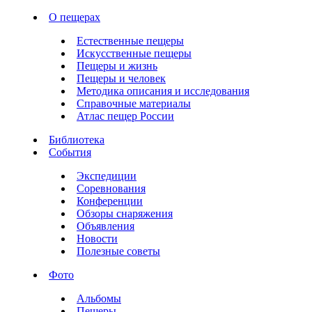
О пещерах
Естественные пещеры
Искусственные пещеры
Пещеры и жизнь
Пещеры и человек
Методика описания и исследования
Справочные материалы
Атлас пещер России
Библиотека
События
Экспедиции
Соревнования
Конференции
Обзоры снаряжения
Объявления
Новости
Полезные советы
Фото
Альбомы
Пещеры