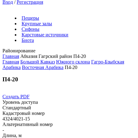
Вход
/
Регистрация
Пещеры
Крупные залы
Сифоны
Карстовые источники
Биота
Районирование
Главная
Абхазия
Гагрский район
П4-20
Главная
Большой Кавказ
Южного склона
Гагро-Бзыбская
Арабика
Восточная Арабика
П4-20
П4-20
Создать PDF
Уровень доступа
Стандартный
Кадастровый номер
4324/4021-15
Альтернативный номер
-
Длина, м