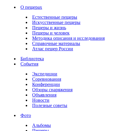
О пещерах
Естественные пещеры
Искусственные пещеры
Пещеры и жизнь
Пещеры и человек
Методика описания и исследования
Справочные материалы
Атлас пещер России
Библиотека
События
Экспедиции
Соревнования
Конференции
Обзоры снаряжения
Объявления
Новости
Полезные советы
Фото
Альбомы
Пещеры