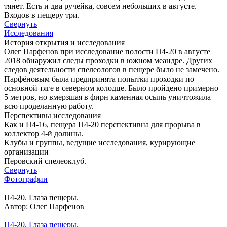
тянет. Есть и два ручейка, совсем небольших в августе.
Входов в пещеру три.
Свернуть
Исследования
История открытия и исследования
Олег Парфенов при исследование полости П4-20 в августе
2018 обнаружил следы проходки в южном меандре. Других
следов деятельности спелеологов в пещере было не замечено.
Парфёновым была предпринята попытки проходки по
основной тяге в северном колодце. Было пройдено примерно
5 метров, но вмерзшая в фирн каменная осыпь уничтожила
всю проделанную работу.
Перспективы исследования
Как и П4-16, пещера П4-20 перспективна для прорыва в
коллектор 4-й долины.
Клубы и группы, ведущие исследования, курирующие
организации
Перовский спелеоклуб.
Свернуть
Фотографии
П4-20. Глаза пещеры.
Автор: Олег Парфенов
П4-20. Глаза пещеры.