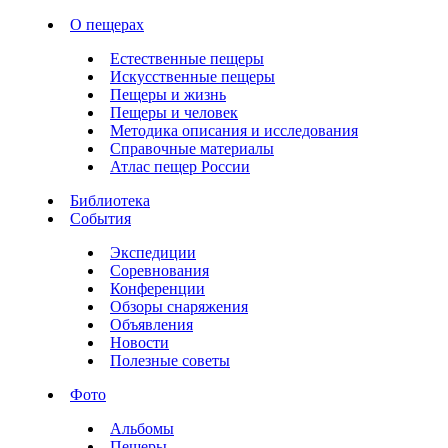
О пещерах
Естественные пещеры
Искусственные пещеры
Пещеры и жизнь
Пещеры и человек
Методика описания и исследования
Справочные материалы
Атлас пещер России
Библиотека
События
Экспедиции
Соревнования
Конференции
Обзоры снаряжения
Объявления
Новости
Полезные советы
Фото
Альбомы
Пещеры