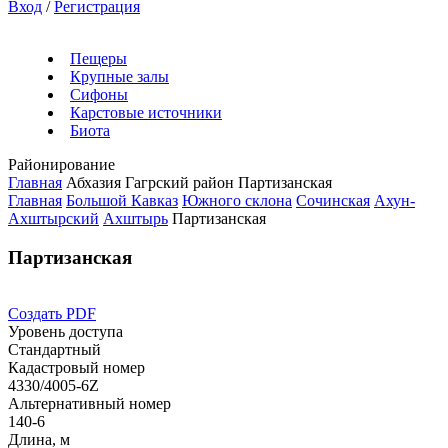
Вход
/
Регистрация
Пещеры
Крупные залы
Сифоны
Карстовые источники
Биота
Районирование
Главная
Абхазия
Гагрский район
Партизанская
Главная
Большой Кавказ
Южного склона
Сочинская
Ахун-
Ахштырский
Ахштырь
Партизанская
Партизанская
Создать PDF
Уровень доступа
Стандартный
Кадастровый номер
4330/4005-6Z
Альтернативный номер
140-6
Длина, м