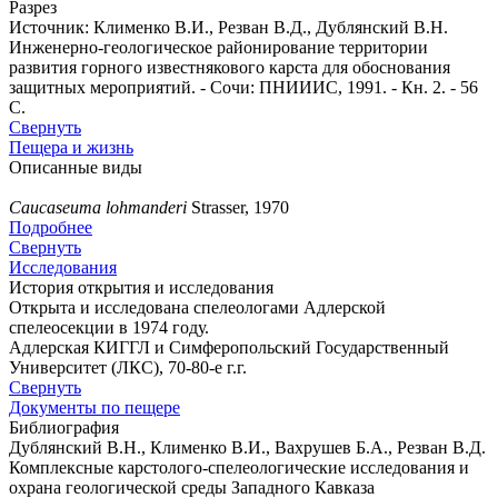
Разрез
Источник: Клименко В.И., Резван В.Д., Дублянский В.Н.
Инженерно-геологическое районирование территории
развития горного известнякового карста для обоснования
защитных мероприятий. - Сочи: ПНИИИС, 1991. - Кн. 2. - 56
С.
Свернуть
Пещера и жизнь
Описанные виды
Caucaseuma lohmanderi
Strasser, 1970
Подробнее
Свернуть
Исследования
История открытия и исследования
Открыта и исследована спелеологами Адлерской
спелеосекции в 1974 году.
Адлерская КИГГЛ и Симферопольский Государственный
Университет (ЛКС), 70-80-е г.г.
Свернуть
Документы по пещере
Библиография
Дублянский В.Н., Клименко В.И., Вахрушев Б.А., Резван В.Д.
Комплексные карстолого-спелеологические исследования и
охрана геологической среды Западного Кавказа