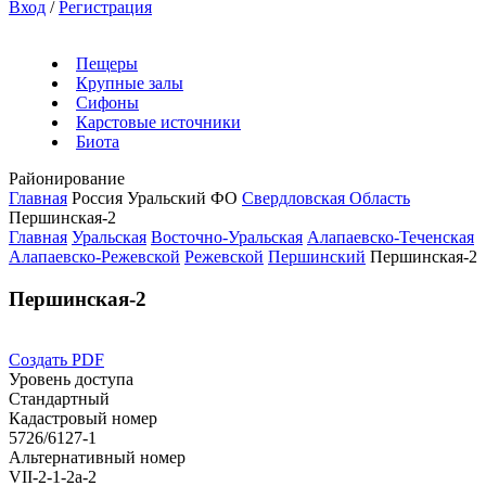
Вход
/
Регистрация
Пещеры
Крупные залы
Сифоны
Карстовые источники
Биота
Районирование
Главная
Россия
Уральский ФО
Свердловская Область
Першинская-2
Главная
Уральская
Восточно-Уральская
Алапаевско-Теченская
Алапаевско-Режевской
Режевской
Першинский
Першинская-2
Першинская-2
Создать PDF
Уровень доступа
Стандартный
Кадастровый номер
5726/6127-1
Альтернативный номер
VII-2-1-2a-2