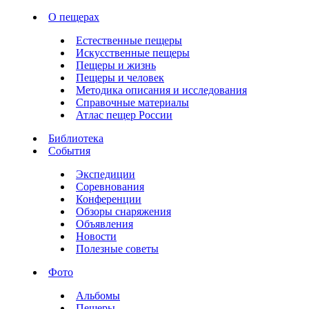
О пещерах
Естественные пещеры
Искусственные пещеры
Пещеры и жизнь
Пещеры и человек
Методика описания и исследования
Справочные материалы
Атлас пещер России
Библиотека
События
Экспедиции
Соревнования
Конференции
Обзоры снаряжения
Объявления
Новости
Полезные советы
Фото
Альбомы
Пещеры