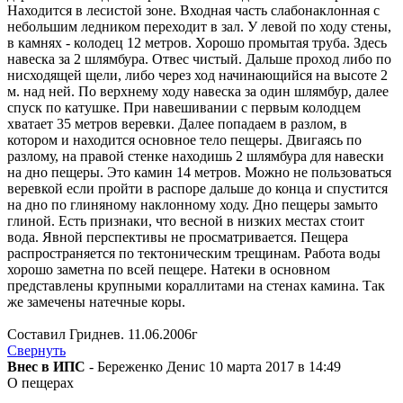
Находится в лесистой зоне. Входная часть слабонаклонная с
небольшим ледником переходит в зал. У левой по ходу стены,
в камнях - колодец 12 метров. Хорошо промытая труба. Здесь
навеска за 2 шлямбура. Отвес чистый. Дальше проход либо по
нисходящей щели, либо через ход начинающийся на высоте 2
м. над ней. По верхнему ходу навеска за один шлямбур, далее
спуск по катушке. При навешивании с первым колодцем
хватает 35 метров веревки. Далее попадаем в разлом, в
котором и находится основное тело пещеры. Двигаясь по
разлому, на правой стенке находишь 2 шлямбура для навески
на дно пещеры. Это камин 14 метров. Можно не пользоваться
веревкой если пройти в распоре дальше до конца и спустится
на дно по глиняному наклонному ходу. Дно пещеры замыто
глиной. Есть признаки, что весной в низких местах стоит
вода. Явной перспективы не просматривается. Пещера
распространяется по тектоническим трещинам. Работа воды
хорошо заметна по всей пещере. Натеки в основном
представлены крупными кораллитами на стенах камина. Так
же замечены натечные коры.
Составил Гриднев. 11.06.2006г
Свернуть
Внес в ИПС
- Береженко Денис 10 марта 2017 в 14:49
О пещерах