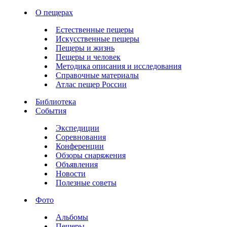
О пещерах
Естественные пещеры
Искусственные пещеры
Пещеры и жизнь
Пещеры и человек
Методика описания и исследования
Справочные материалы
Атлас пещер России
Библиотека
События
Экспедиции
Соревнования
Конференции
Обзоры снаряжения
Объявления
Новости
Полезные советы
Фото
Альбомы
Пещеры