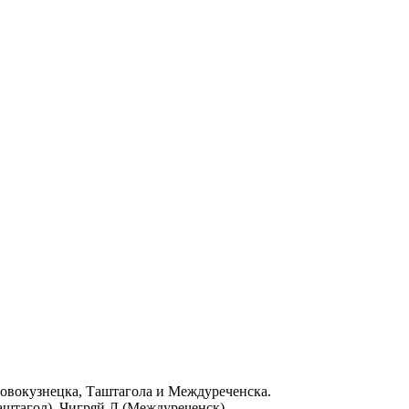
Новокузнецка, Таштагола и Междуреченска.
аштагол), Чигряй Л (Междуреченск)