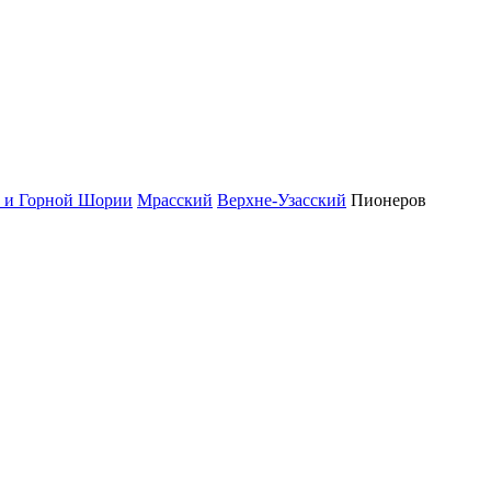
у и Горной Шории
Мрасский
Верхне-Узасский
Пионеров