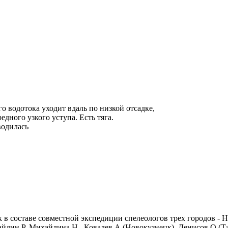
го водотока уходит вдаль по низкой отсадке,
дного узкого уступа. Есть тяга.
водилась
 в составе совместной экспедиции спелеологов трех городов - 
йлин Р, Михайлина Н , Ковалев А (Новокузнецк), Денисов О (Т