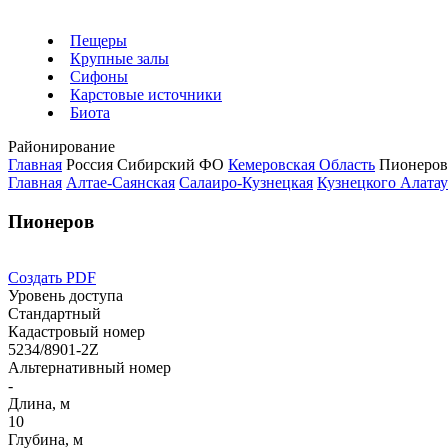
Пещеры
Крупные залы
Сифоны
Карстовые источники
Биота
Районирование
Главная
Россия
Сибирский ФО
Кемеровская Область
Пионеров
Главная
Алтае-Саянская
Салаиро-Кузнецкая
Кузнецкого Алата
Пионеров
Создать PDF
Уровень доступа
Стандартный
Кадастровый номер
5234/8901-2Z
Альтернативный номер
-
Длина, м
10
Глубина, м