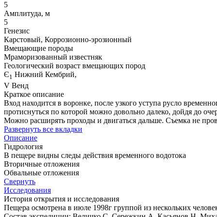
5
Амплитуда, м
5
Генезис
Карстовый, Коррозионно-эрозионный
Вмещающие породы
Мраморизованный известняк
Геологический возраст вмещающих пород
Є
Нижний Кембрий,
1
V Венд
Краткое описание
Вход находится в воронке, после узкого уступа русло временно
протиснуться по которой можно довольно далеко, дойдя до очере
Можно расширять проходы и двигаться дальше. Съемка не про
Развернуть все вкладки
Описание
Гидрология
В пещере видны следы действия временного водотока
Вторичные отложения
Обвальные отложения
Свернуть
Исследования
История открытия и исследования
Пещера осмотрена в июле 1998г группой из нескольких человек
Состав экспедиции: Величко С, Сережкин А, Касьянов Н, Миха