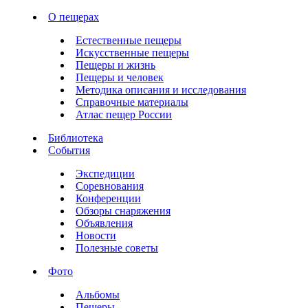
О пещерах
Естественные пещеры
Искусственные пещеры
Пещеры и жизнь
Пещеры и человек
Методика описания и исследования
Справочные материалы
Атлас пещер России
Библиотека
События
Экспедиции
Соревнования
Конференции
Обзоры снаряжения
Объявления
Новости
Полезные советы
Фото
Альбомы
Пещеры