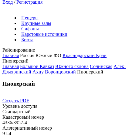
Вход
/
Регистрация
Пещеры
Крупные залы
Сифоны
Карстовые источники
Биота
Районирование
Главная
Россия
Южный ФО
Краснодарский Край
Пионерский
Главная
Большой Кавказ
Южного склона
Сочинская
Алек-
Дзыхринский
Ахцу
Воронцовский
Пионерский
Пионерский
Создать PDF
Уровень доступа
Стандартный
Кадастровый номер
4336/3957-4
Альтернативный номер
91-4