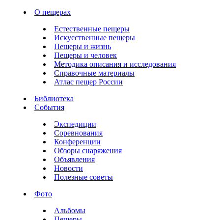
О пещерах
Естественные пещеры
Искусственные пещеры
Пещеры и жизнь
Пещеры и человек
Методика описания и исследования
Справочные материалы
Атлас пещер России
Библиотека
События
Экспедиции
Соревнования
Конференции
Обзоры снаряжения
Объявления
Новости
Полезные советы
Фото
Альбомы
Пещеры