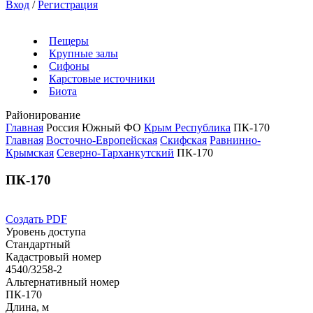
Вход
/
Регистрация
Пещеры
Крупные залы
Сифоны
Карстовые источники
Биота
Районирование
Главная
Россия
Южный ФО
Крым Республика
ПК-170
Главная
Восточно-Европейская
Скифская
Равнинно-
Крымская
Северно-Тарханкутский
ПК-170
ПК-170
Создать PDF
Уровень доступа
Стандартный
Кадастровый номер
4540/3258-2
Альтернативный номер
ПК-170
Длина, м