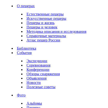
О пещерах
Естественные пещеры
Искусственные пещеры
Пещеры и жизнь
Пещеры и человек
Методика описания и исследования
Справочные материалы
Атлас пещер России
Библиотека
События
Экспедиции
Соревнования
Конференции
Обзоры снаряжения
Объявления
Новости
Полезные советы
Фото
Альбомы
Пещеры