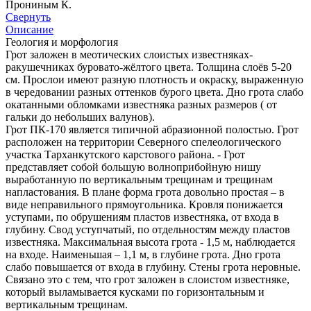
Прониным К.
Свернуть
Описание
Геология и морфология
Грот заложен в меотических слоистых известняках-
ракушечниках буровато-жёлтого цвета. Толщина слоёв 5-20
см. Прослои имеют разную плотность и окраску, выраженную
в чередовании разных оттенков бурого цвета. Дно грота слабо
окатанными обломками известняка разных размеров ( от
гальки до небольших валунов).
Грот ПК-170 является типичной абразионной полостью. Грот
расположен на территории Северного спелеологического
участка Тарханкутского карстового района. - Грот
представляет собой большую волноприбойную нишу
выработанную по вертикальным трещинам и трещинам
напластования. В плане форма грота довольно простая – в
виде неправильного прямоугольника. Кровля понижается
уступами, по обрушениям пластов известняка, от входа в
глубину. Свод уступчатый, по отдельностям между пластов
известняка. Максимальная высота грота - 1,5 м, наблюдается
на входе. Наименьшая – 1,1 м, в глубине грота. Дно грота
слабо повышается от входа в глубину. Стены грота неровные.
Связано это с тем, что грот заложен в слоистом известняке,
который выламывается кусками по горизонтальным и
вертикальным трещинам.