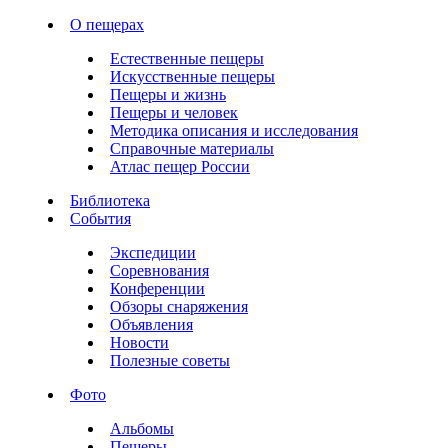
О пещерах
Естественные пещеры
Искусственные пещеры
Пещеры и жизнь
Пещеры и человек
Методика описания и исследования
Справочные материалы
Атлас пещер России
Библиотека
События
Экспедиции
Соревнования
Конференции
Обзоры снаряжения
Объявления
Новости
Полезные советы
Фото
Альбомы
Пещеры