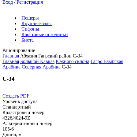
Вход
/
Регистрация
Пещеры
Крупные залы
Сифоны
Карстовые источники
Биота
Районирование
Главная
Абхазия
Гагрский район
С-34
Главная
Большой Кавказ
Южного склона
Гагро-Бзыбская
Арабика
Северная Арабика
С-34
С-34
Создать PDF
Уровень доступа
Стандартный
Кадастровый номер
4326/4024-9Z
Альтернативный номер
105-6
Длина, м