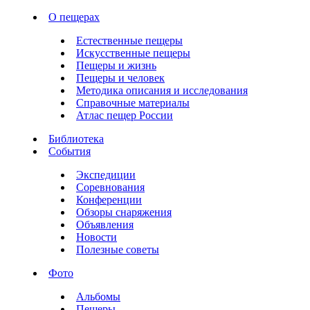
О пещерах
Естественные пещеры
Искусственные пещеры
Пещеры и жизнь
Пещеры и человек
Методика описания и исследования
Справочные материалы
Атлас пещер России
Библиотека
События
Экспедиции
Соревнования
Конференции
Обзоры снаряжения
Объявления
Новости
Полезные советы
Фото
Альбомы
Пещеры