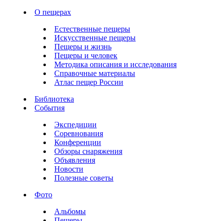
О пещерах
Естественные пещеры
Искусственные пещеры
Пещеры и жизнь
Пещеры и человек
Методика описания и исследования
Справочные материалы
Атлас пещер России
Библиотека
События
Экспедиции
Соревнования
Конференции
Обзоры снаряжения
Объявления
Новости
Полезные советы
Фото
Альбомы
Пещеры